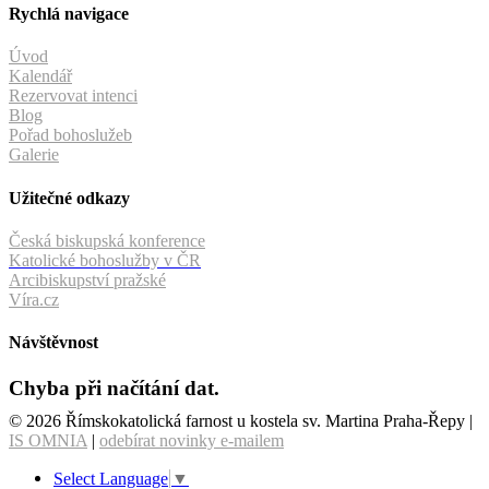
Rychlá navigace
Úvod
Kalendář
Rezervovat intenci
Blog
Pořad bohoslužeb
Galerie
Užitečné odkazy
Česká biskupská konference
Katolické bohoslužby v ČR
Arcibiskupství pražské
Víra.cz
Návštěvnost
Chyba při načítání dat.
© 2026 Římskokatolická farnost u kostela sv. Martina Praha-Řepy |
IS OMNIA
|
odebírat novinky e-mailem
Select Language
▼