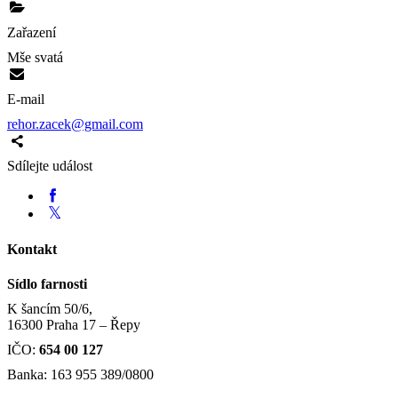
Zařazení
Mše svatá
E-mail
rehor.zacek@gmail.com
Sdílejte událost
Kontakt
Sídlo farnosti
K šancím 50/6,
16300 Praha 17 – Řepy
IČO:
654 00 127
Banka: 163 955 389/0800