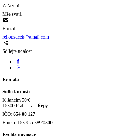
Zařazení
Mše svatá
E-mail
rehor.zacek@gmail.com
Sdílejte událost
Kontakt
Sídlo farnosti
K šancím 50/6,
16300 Praha 17 – Řepy
IČO:
654 00 127
Banka: 163 955 389/0800
Rychlá navigace