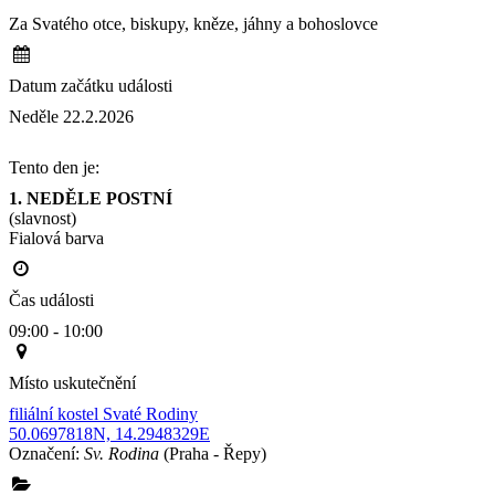
Za Svatého otce, biskupy, kněze, jáhny a bohoslovce
Datum začátku události
Neděle 22.2.2026
Tento den je:
1. NEDĚLE POSTNÍ
(slavnost)
Fialová barva                                                                                        
Čas události
09:00 - 10:00
Místo uskutečnění
filiální kostel Svaté Rodiny
50.0697818N, 14.2948329E
Označení:
Sv. Rodina
(Praha - Řepy)