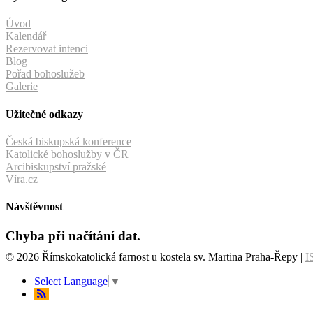
Úvod
Kalendář
Rezervovat intenci
Blog
Pořad bohoslužeb
Galerie
Užitečné odkazy
Česká biskupská konference
Katolické bohoslužby v ČR
Arcibiskupství pražské
Víra.cz
Návštěvnost
Chyba při načítání dat.
© 2026 Římskokatolická farnost u kostela sv. Martina Praha-Řepy |
I
Select Language
▼