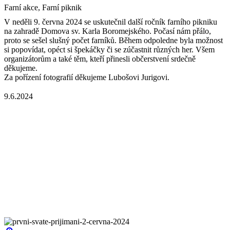
Farní akce, Farní piknik
V neděli 9. června 2024 se uskutečnil další ročník farního pikniku
na zahradě Domova sv. Karla Boromejského. Počasí nám přálo,
proto se sešel slušný počet farníků. Během odpoledne byla možnost
si popovídat, opéct si špekáčky či se zúčastnit různých her. Všem
organizátorům a také těm, kteří přinesli občerstvení srdečně
děkujeme.
Za pořízení fotografií děkujeme Lubošovi Jurigovi.
9.6.2024