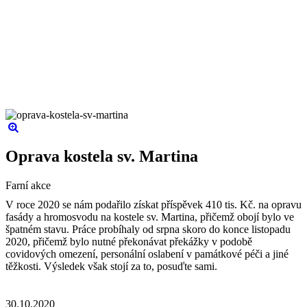
Oprava kostela sv. Martina
Farní akce
V roce 2020 se nám podařilo získat příspěvek 410 tis. Kč. na opravu
fasády a hromosvodu na kostele sv. Martina, přičemž obojí bylo ve
špatném stavu. Práce probíhaly od srpna skoro do konce listopadu
2020, přičemž bylo nutné překonávat překážky v podobě
covidových omezení, personální oslabení v památkové péči a jiné
těžkosti. Výsledek však stojí za to, posuďte sami.
30.10.2020