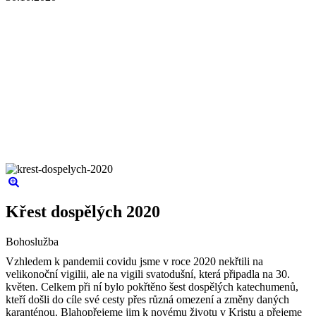
Křest dospělých 2020
Bohoslužba
Vzhledem k pandemii covidu jsme v roce 2020 nekřtili na
velikonoční vigilii, ale na vigili svatodušní, která připadla na 30.
květen. Celkem při ní bylo pokřtěno šest dospělých katechumenů,
kteří došli do cíle své cesty přes různá omezení a změny daných
karanténou. Blahopřejeme jim k novému životu v Kristu a přejeme