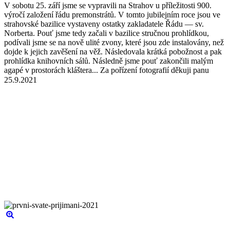
V sobotu 25. září jsme se vypravili na Strahov u příležitosti 900.
výročí založení řádu premonstrátů. V tomto jubilejním roce jsou ve
strahovské bazilice vystaveny ostatky zakladatele Řádu — sv.
Norberta. Pouť jsme tedy začali v bazilice stručnou prohlídkou,
podívali jsme se na nově ulité zvony, které jsou zde instalovány, než
dojde k jejich zavěšení na věž. Následovala krátká pobožnost a pak
prohlídka knihovních sálů. Následně jsme pouť zakončili malým
agapé v prostorách kláštera... Za pořízení fotografií děkuji panu
Jiřímu Veselému a Jaroslavu Klápštěmu.
25.9.2021