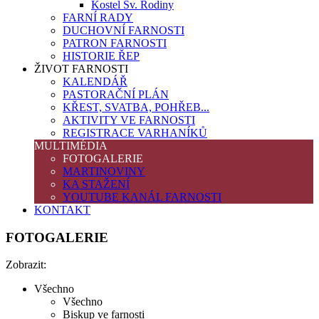
Kostel Sv. Rodiny
FARNÍ RADY
DUCHOVNÍ FARNOSTI
PATRON FARNOSTI
HISTORIE ŘEP
ŽIVOT FARNOSTI
KALENDÁŘ
PASTORAČNÍ PLÁN
KŘEST, SVATBA, POHŘEB...
AKTIVITY VE FARNOSTI
REGISTRACE VARHANÍKŮ
MULTIMÉDIA
FOTOGALERIE
MARTINOVINY
KA STAŽENÍ
YOUTUBE KANÁL FARNOSTI
KONTAKT
FOTOGALERIE
Zobrazit:
Všechno
Všechno
Biskup ve farnosti