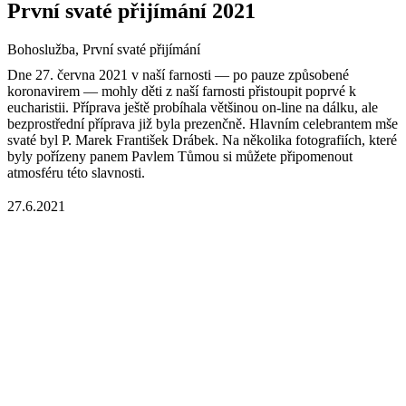
První svaté přijímání 2021
Bohoslužba, První svaté přijímání
Dne 27. června 2021 v naší farnosti — po pauze způsobené
koronavirem — mohly děti z naší farnosti přistoupit poprvé k
eucharistii. Příprava ještě probíhala většinou on-line na dálku, ale
bezprostřední příprava již byla prezenčně. Hlavním celebrantem mše
svaté byl P. Marek František Drábek. Na několika fotografiích, které
byly pořízeny panem Pavlem Tůmou si můžete připomenout
atmosféru této slavnosti.
27.6.2021