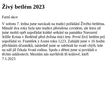
Živý betlém 2023
Farní akce
V sobotu 7. ledna jsme navázali na tradici pořádání Živého betléma.
Minulé dva roky byla tato tradice přerušena covidem, ale letos už
jsme mohli opět uspořádat krátké setkání na památku Narození
Ježíše Krista v Betlémě před dvěma tisíci lety. První živý betlém prý
uspořádal sv. František z Assisi roku 1223. Zahájili jsme v 16 hodin
přivítáním účastníků, následně jsme se odebrali ke svaté chýši, kde
na náš již čekala Svatá rodina. Spolu s dětmi jsme si povídali o
těchto událostech. Mezitím nás navštívili tři králové, kteří
novorozenému Ježíškovi přinesli dary. Celou akcí nás provázel zpěv
7.1.2023
farního sboru Babinský. Na závěr pak bylo připraveno malé
pohoštění — vánočka a čaj.
Těšíme se zase napřesrok.