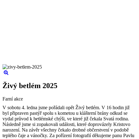
Živý betlém 2025
Farní akce
V sobotu 4. ledna jsme pořádali opět Živý betlém. V 16 hodin již
byl připraven pastýř spolu s kometou u klášterní brány odkud se
vydal průvod k betlémské chýši, ve které již čekala Svatá rodina.
Následně jsme si zopakovali události, které doprovázely Kristovo
narození. Na závěr všechny čekalo drobné občerstvení v podobě
teplého čaje a vánočky. Za pořízení fotografií děkujeme panu Pavlu