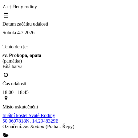
Za † členy rodiny
Datum začátku události
Sobota 4.7.2026
Tento den je:
sv. Prokopa, opata
(památka)
Bílá barva                                                                                        
Čas události
18:00 - 18:45
Místo uskutečnění
filiální kostel Svaté Rodiny
50.0697818N, 14.2948329E
Označení:
Sv. Rodina
(Praha - Řepy)