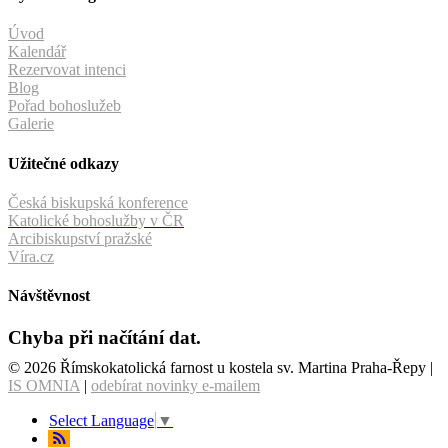
Úvod
Kalendář
Rezervovat intenci
Blog
Pořad bohoslužeb
Galerie
Užitečné odkazy
Česká biskupská konference
Katolické bohoslužby v ČR
Arcibiskupství pražské
Víra.cz
Návštěvnost
Chyba při načítání dat.
© 2026 Římskokatolická farnost u kostela sv. Martina Praha-Řepy |
IS OMNIA
|
odebírat novinky e-mailem
Select Language
▼