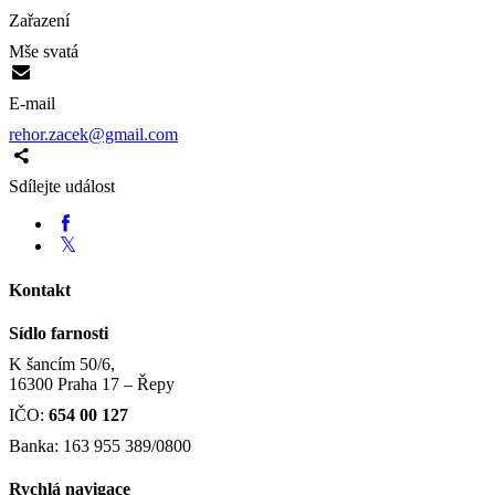
Zařazení
Mše svatá
E-mail
rehor.zacek@gmail.com
Sdílejte událost
Kontakt
Sídlo farnosti
K šancím 50/6,
16300 Praha 17 – Řepy
IČO:
654 00 127
Banka: 163 955 389/0800
Rychlá navigace