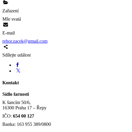
Zařazení
Mše svatá
E-mail
rehor.zacek@gmail.com
Sdílejte událost
Kontakt
Sídlo farnosti
K šancím 50/6,
16300 Praha 17 – Řepy
IČO:
654 00 127
Banka: 163 955 389/0800