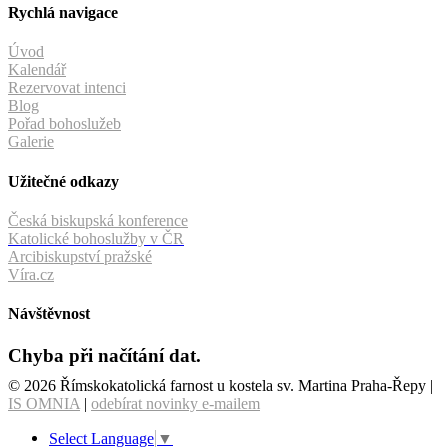
Rychlá navigace
Úvod
Kalendář
Rezervovat intenci
Blog
Pořad bohoslužeb
Galerie
Užitečné odkazy
Česká biskupská konference
Katolické bohoslužby v ČR
Arcibiskupství pražské
Víra.cz
Návštěvnost
Chyba při načítání dat.
© 2026 Římskokatolická farnost u kostela sv. Martina Praha-Řepy |
IS OMNIA
|
odebírat novinky e-mailem
Select Language
▼