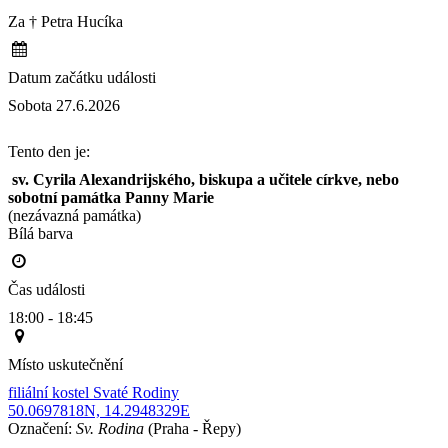
Za † Petra Hucíka
Datum začátku události
Sobota 27.6.2026
Tento den je:
 sv. Cyrila Alexandrijského, biskupa a učitele církve, nebo 
sobotní památka Panny Marie
(nezávazná památka)
Bílá barva                                                                                        
Čas události
18:00 - 18:45
Místo uskutečnění
filiální kostel Svaté Rodiny
50.0697818N, 14.2948329E
Označení:
Sv. Rodina
(Praha - Řepy)