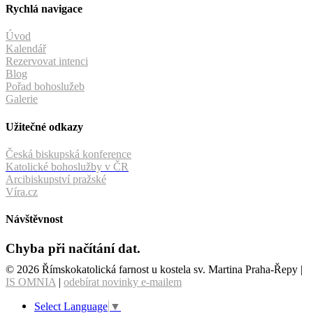
Rychlá navigace
Úvod
Kalendář
Rezervovat intenci
Blog
Pořad bohoslužeb
Galerie
Užitečné odkazy
Česká biskupská konference
Katolické bohoslužby v ČR
Arcibiskupství pražské
Víra.cz
Návštěvnost
Chyba při načítání dat.
© 2026 Římskokatolická farnost u kostela sv. Martina Praha-Řepy |
IS OMNIA
|
odebírat novinky e-mailem
Select Language
▼