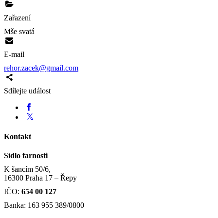
Zařazení
Mše svatá
E-mail
rehor.zacek@gmail.com
Sdílejte událost
Kontakt
Sídlo farnosti
K šancím 50/6,
16300 Praha 17 – Řepy
IČO:
654 00 127
Banka: 163 955 389/0800