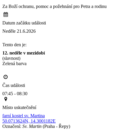
Za Boží ochranu, pomoc a požehnání pro Petra a rodinu
Datum začátku události
Neděle 21.6.2026
Tento den je:
12. neděle v mezidobí
(slavnost)
Zelená barva                                                                                       
Čas události
07:45 - 08:30
Místo uskutečnění
farní kostel sv. Martina
50.0713624N, 14.3001182E
Označení:
Sv. Martin
(Praha - Řepy)