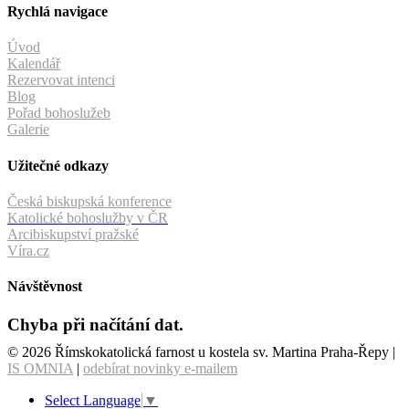
Rychlá navigace
Úvod
Kalendář
Rezervovat intenci
Blog
Pořad bohoslužeb
Galerie
Užitečné odkazy
Česká biskupská konference
Katolické bohoslužby v ČR
Arcibiskupství pražské
Víra.cz
Návštěvnost
Chyba při načítání dat.
© 2026 Římskokatolická farnost u kostela sv. Martina Praha-Řepy |
IS OMNIA
|
odebírat novinky e-mailem
Select Language
▼