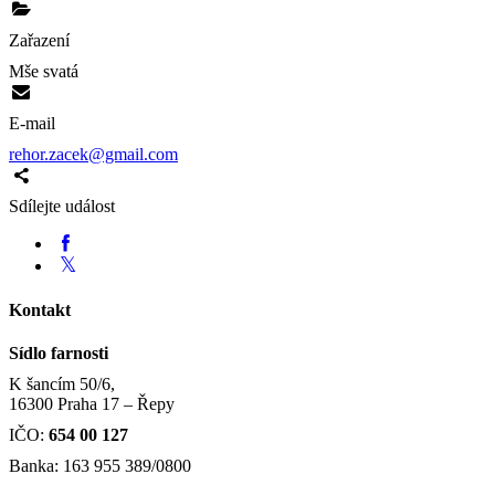
Zařazení
Mše svatá
E-mail
rehor.zacek@gmail.com
Sdílejte událost
Kontakt
Sídlo farnosti
K šancím 50/6,
16300 Praha 17 – Řepy
IČO:
654 00 127
Banka: 163 955 389/0800