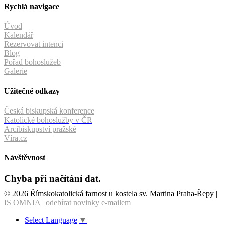
Rychlá navigace
Úvod
Kalendář
Rezervovat intenci
Blog
Pořad bohoslužeb
Galerie
Užitečné odkazy
Česká biskupská konference
Katolické bohoslužby v ČR
Arcibiskupství pražské
Víra.cz
Návštěvnost
Chyba při načítání dat.
© 2026 Římskokatolická farnost u kostela sv. Martina Praha-Řepy |
IS OMNIA
|
odebírat novinky e-mailem
Select Language
▼