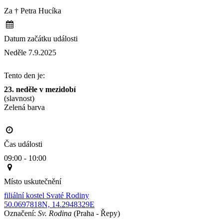
Za † Petra Hucíka
Datum začátku události
Neděle 7.9.2025
Tento den je:
23. neděle v mezidobí
(slavnost)
Zelená barva                                                                                       
Čas události
09:00 - 10:00
Místo uskutečnění
filiální kostel Svaté Rodiny
50.0697818N, 14.2948329E
Označení:
Sv. Rodina
(Praha - Řepy)