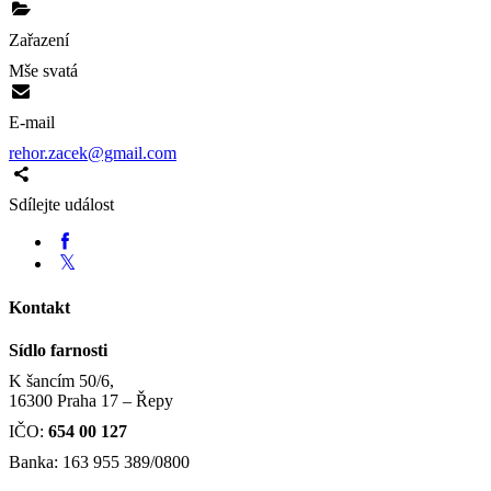
Zařazení
Mše svatá
E-mail
rehor.zacek@gmail.com
Sdílejte událost
Kontakt
Sídlo farnosti
K šancím 50/6,
16300 Praha 17 – Řepy
IČO:
654 00 127
Banka: 163 955 389/0800