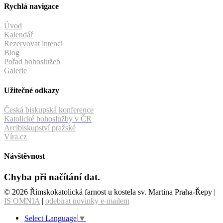
Rychlá navigace
Úvod
Kalendář
Rezervovat intenci
Blog
Pořad bohoslužeb
Galerie
Užitečné odkazy
Česká biskupská konference
Katolické bohoslužby v ČR
Arcibiskupství pražské
Víra.cz
Návštěvnost
Chyba při načítání dat.
© 2026 Římskokatolická farnost u kostela sv. Martina Praha-Řepy |
IS OMNIA
|
odebírat novinky e-mailem
Select Language
▼