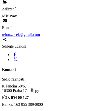
Zařazení
Mše svatá
E-mail
rehor.zacek@gmail.com
Sdílejte událost
Kontakt
Sídlo farnosti
K šancím 50/6,
16300 Praha 17 – Řepy
IČO:
654 00 127
Banka: 163 955 389/0800