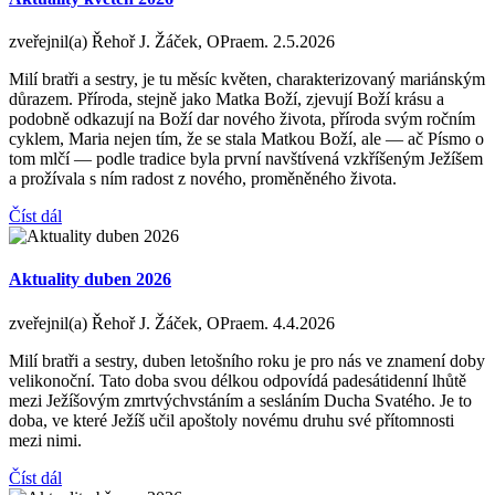
zveřejnil(a) Řehoř J. Žáček, OPraem.
2.5.2026
Milí bratři a sestry, je tu měsíc květen, charakterizovaný mariánským
důrazem. Příroda, stejně jako Matka Boží, zjevují Boží krásu a
podobně odkazují na Boží dar nového života, příroda svým ročním
cyklem, Maria nejen tím, že se stala Matkou Boží, ale — ač Písmo o
tom mlčí — podle tradice byla první navštívená vzkříšeným Ježíšem
a prožívala s ním radost z nového, proměněného života.
Číst dál
Aktuality duben 2026
zveřejnil(a) Řehoř J. Žáček, OPraem.
4.4.2026
Milí bratři a sestry, duben letošního roku je pro nás ve znamení doby
velikonoční. Tato doba svou délkou odpovídá padesátidenní lhůtě
mezi Ježíšovým zmrtvýchvstáním a sesláním Ducha Svatého. Je to
doba, ve které Ježíš učil apoštoly novému druhu své přítomnosti
mezi nimi.
Číst dál