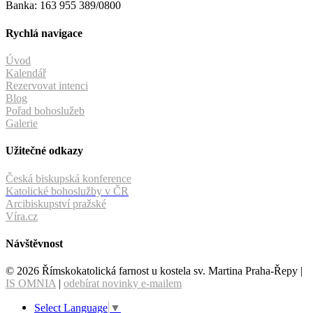
Banka: 163 955 389/0800
Rychlá navigace
Úvod
Kalendář
Rezervovat intenci
Blog
Pořad bohoslužeb
Galerie
Užitečné odkazy
Česká biskupská konference
Katolické bohoslužby v ČR
Arcibiskupství pražské
Víra.cz
Návštěvnost
© 2026 Římskokatolická farnost u kostela sv. Martina Praha-Řepy |
IS OMNIA
|
odebírat novinky e-mailem
Select Language
▼