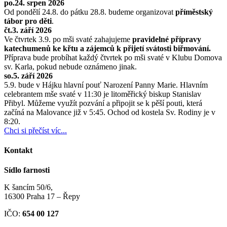
po.24. srpen 2026
Od pondělí 24.8. do pátku 28.8. budeme organizovat
příměstský
tábor pro děti
.
čt.3. září 2026
Ve čtvrtek 3.9. po mši svaté zahajujeme
pravidelné přípravy
katechumenů ke křtu a zájemců k přijetí svátosti biřmování.
Příprava bude probíhat každý čtvrtek po mši svaté v Klubu Domova
sv. Karla, pokud nebude oznámeno jinak.
so.5. září 2026
5.9. bude v Hájku hlavní pouť Narození Panny Marie. Hlavním
celebrantem mše svaté v 11:30 je litoměřický biskup Stanislav
Přibyl. Můžeme využít pozvání a připojit se k pěší pouti, která
začíná na Malovance již v 5:45. Ochod od kostela Sv. Rodiny je v
8:20.
Chci si přečíst víc...
Kontakt
Sídlo farnosti
K šancím 50/6,
16300 Praha 17 – Řepy
IČO:
654 00 127