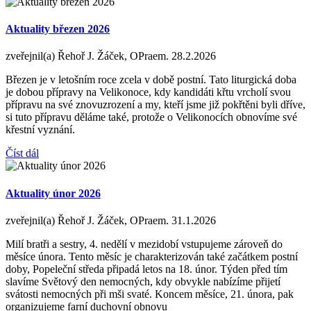
Aktuality březen 2026
zveřejnil(a) Řehoř J. Žáček, OPraem.
28.2.2026
Březen je v letošním roce zcela v době postní. Tato liturgická doba
je dobou přípravy na Velikonoce, kdy kandidáti křtu vrcholí svou
přípravu na své znovuzrození a my, kteří jsme již pokřtěni byli dříve,
si tuto přípravu děláme také, protože o Velikonocích obnovíme své
křestní vyznání.
Číst dál
Aktuality únor 2026
zveřejnil(a) Řehoř J. Žáček, OPraem.
31.1.2026
Milí bratři a sestry, 4. nedělí v mezidobí vstupujeme zároveň do
měsíce února. Tento měsíc je charakterizován také začátkem postní
doby, Popeleční středa připadá letos na 18. únor. Týden před tím
slavíme Světový den nemocných, kdy obvykle nabízíme přijetí
svátosti nemocných při mši svaté. Koncem měsíce, 21. února, pak
organizujeme farní duchovní obnovu