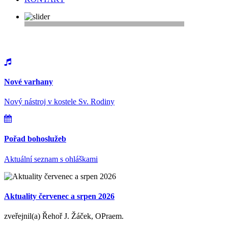
Vítejte na webu farnosti Řepy
Nové varhany
Nový nástroj v kostele Sv. Rodiny
Pořad bohoslužeb
Aktuální seznam s ohláškami
Aktuality červenec a srpen 2026
zveřejnil(a) Řehoř J. Žáček, OPraem.