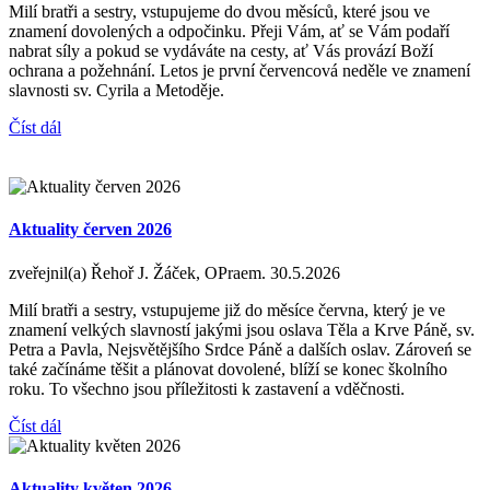
Milí bratři a sestry, vstupujeme do dvou měsíců, které jsou ve
znamení dovolených a odpočinku. Přeji Vám, ať se Vám podaří
nabrat síly a pokud se vydáváte na cesty, ať Vás provází Boží
ochrana a požehnání. Letos je první červencová neděle ve znamení
slavnosti sv. Cyrila a Metoděje.
Číst dál
Aktuality červen 2026
zveřejnil(a) Řehoř J. Žáček, OPraem.
30.5.2026
Milí bratři a sestry, vstupujeme již do měsíce června, který je ve
znamení velkých slavností jakými jsou oslava Těla a Krve Páně, sv.
Petra a Pavla, Nejsvětějšího Srdce Páně a dalších oslav. Zároveń se
také začínáme těšit a plánovat dovolené, blíží se konec školního
roku. To všechno jsou příležitosti k zastavení a vděčnosti.
Číst dál
Aktuality květen 2026