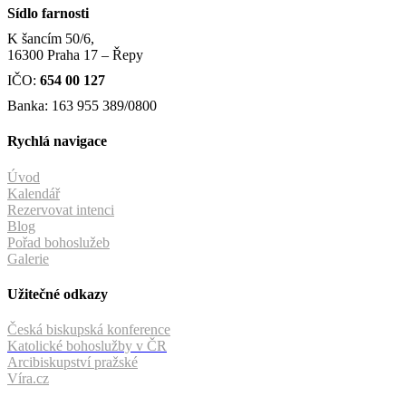
Sídlo farnosti
K šancím 50/6,
16300 Praha 17 – Řepy
IČO:
654 00 127
Banka: 163 955 389/0800
Rychlá navigace
Úvod
Kalendář
Rezervovat intenci
Blog
Pořad bohoslužeb
Galerie
Užitečné odkazy
Česká biskupská konference
Katolické bohoslužby v ČR
Arcibiskupství pražské
Víra.cz