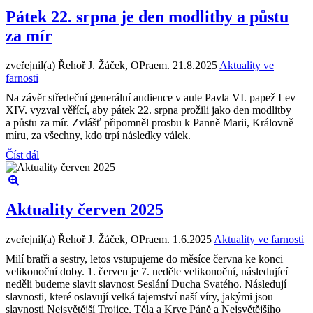
Pátek 22. srpna je den modlitby a půstu
za mír
zveřejnil(a) Řehoř J. Žáček, OPraem.
21.8.2025
Aktuality ve
farnosti
Na závěr středeční generální audience v aule Pavla VI. papež Lev
XIV. vyzval věřící, aby pátek 22. srpna prožili jako den modlitby
a půstu za mír. Zvlášť připomněl prosbu k Panně Marii, Královně
míru, za všechny, kdo trpí následky válek.
Číst dál
Aktuality červen 2025
zveřejnil(a) Řehoř J. Žáček, OPraem.
1.6.2025
Aktuality ve farnosti
Milí bratři a sestry, letos vstupujeme do měsíce června ke konci
velikonoční doby. 1. červen je 7. neděle velikonoční, následující
neděli budeme slavit slavnost Seslání Ducha Svatého. Následují
slavnosti, které oslavují velká tajemství naší víry, jakými jsou
slavnosti Nejsvětější Trojice, Těla a Krve Páně a Nejsvětějšího