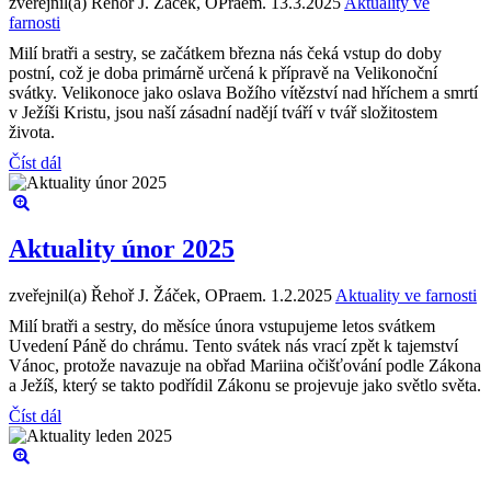
zveřejnil(a) Řehoř J. Žáček, OPraem.
13.3.2025
Aktuality ve
farnosti
Milí bratři a sestry, se začátkem března nás čeká vstup do doby
postní, což je doba primárně určená k přípravě na Velikonoční
svátky. Velikonoce jako oslava Božího vítězství nad hříchem a smrtí
v Ježíši Kristu, jsou naší zásadní nadějí tváří v tvář složitostem
života.
Číst dál
Aktuality únor 2025
zveřejnil(a) Řehoř J. Žáček, OPraem.
1.2.2025
Aktuality ve farnosti
Milí bratři a sestry, do měsíce února vstupujeme letos svátkem
Uvedení Páně do chrámu. Tento svátek nás vrací zpět k tajemství
Vánoc, protože navazuje na obřad Mariina očišťování podle Zákona
a Ježíš, který se takto podřídil Zákonu se projevuje jako světlo světa.
Číst dál