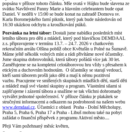
popsána v příloze tohoto článku. Mše svatá v Hájku bude slavena ze
svátku Navštívení Panny Marie a hlavním celebrantem bude opat
Daniel. V neděli v 15:00 se bude konat na zahradě Domova sv.
Karla Boromejského farní piknik, který pak bude následován od
16:30 ukázkou odchytu a kroužkování ptáků.
Pozvánka na letní tábor:
Dostali jsme nabídku posledních míst
letního tábora pro děti a mládež, který pod hlavičkou DEMDAAL
z.s. připravujeme v termínu 13.7. – 24.7. 2026 v chatkovém
rekreačním areálu Olšina poblíž obce Květušín u Polné na Šumavě.
Máme ještě několik volných míst a rádi přivítáme nové účastníky.
Jsme skupina dobrovolníků, která tábory pořádá více jak 30 let.
Zaměřujeme se na kompletní celotáborovou hru vždy s přesahem k
etickým a duchovním hodnotám. O účastníky se starají vedoucí,
kteří sami táborem prošli jako děti a mají k němu pozitivní
vazbu. Pracujeme ve smíšených skupinách mladších dětí, starší děti
a mládež mají své vlastní skupiny a program. Vlastními silami si
zajišťujeme i zázemí tábora a snažíme se tak všichni dohromady
vytvářet jednotné společenství. V příloze článku je plakátek se
stručnými informacemi a odkazem na podrobnosti na našem webu
www.demdaal.cz
. Účastníci z oblasti Praha - Dolní Měcholupy,
Praha 5, Praha 6, Praha 17 a Praha - Libuš mohou také na pobyt
zažádat o finanční příspěvek z programu Aktivní město....
Přeji Vám požehnaný měsíc květen,