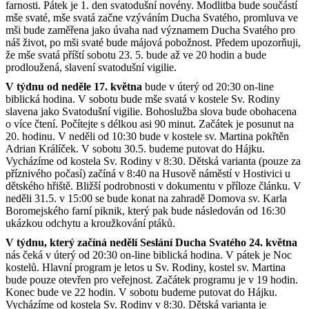
farnosti. Pátek je 1. den svatodušní novény. Modlitba bude součástí
mše svaté, mše svatá začne vzýváním Ducha Svatého, promluva ve
mši bude zaměřena jako úvaha nad významem Ducha Svatého pro
náš život, po mši svaté bude májová pobožnost. Předem upozorňuji,
že mše svatá příští sobotu 23. 5. bude až ve 20 hodin a bude
prodloužená, slavení svatodušní vigilie.
V týdnu od neděle 17. května
bude v úterý od 20:30 on-line
biblická hodina. V sobotu bude mše svatá v kostele Sv. Rodiny
slavena jako Svatodušní vigilie. Bohoslužba slova bude obohacena
o více čtení. Počítejte s délkou asi 90 minut. Začátek je posunut na
20. hodinu. V neděli od 10:30 bude v kostele sv. Martina pokřtěn
Adrian Králíček. V sobotu 30.5. budeme putovat do Hájku.
Vycházíme od kostela Sv. Rodiny v 8:30. Dětská varianta (pouze za
příznivého počasí) začíná v 8:40 na Husově náměstí v Hostivici u
dětského hřiště. Bližší podrobnosti v dokumentu v příloze článku. V
neděli 31.5. v 15:00 se bude konat na zahradě Domova sv. Karla
Boromejského farní piknik, který pak bude následován od 16:30
ukázkou odchytu a kroužkování ptáků.
V týdnu, který začíná nedělí Seslání Ducha Svatého 24. května
nás čeká v úterý od 20:30 on-line biblická hodina. V pátek je Noc
kostelů. Hlavní program je letos u Sv. Rodiny, kostel sv. Martina
bude pouze otevřen pro veřejnost. Začátek programu je v 19 hodin.
Konec bude ve 22 hodin. V sobotu budeme putovat do Hájku.
Vycházíme od kostela Sv. Rodiny v 8:30. Dětská varianta je