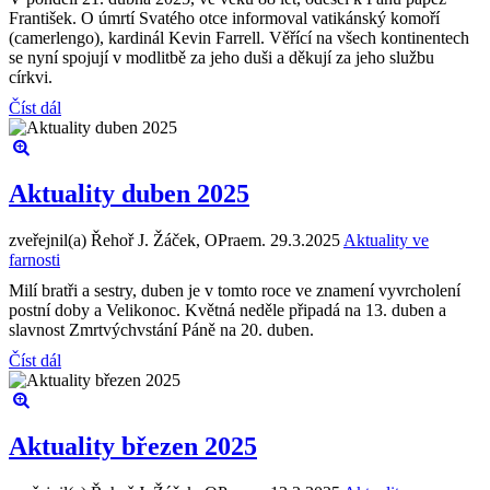
František. O úmrtí Svatého otce informoval vatikánský komoří
(camerlengo), kardinál Kevin Farrell. Věřící na všech kontinentech
se nyní spojují v modlitbě za jeho duši a děkují za jeho službu
církvi.
Číst dál
Aktuality duben 2025
zveřejnil(a) Řehoř J. Žáček, OPraem.
29.3.2025
Aktuality ve
farnosti
Milí bratři a sestry, duben je v tomto roce ve znamení vyvrcholení
postní doby a Velikonoc. Květná neděle připadá na 13. duben a
slavnost Zmrtvýchvstání Páně na 20. duben.
Číst dál
Aktuality březen 2025