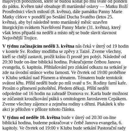
májových pobožností, které se budou konat po mši svaté od pondělí
do pátku. Květen také obsahuje tři mariánské oslavy — Matku Boží
Prostřednici všech milostí (8. května), dále památku Panny Marie
Matky církve v pondělí po Seslání Ducha Svatého (letos 25.
května), aby byl následně tento mariánský měsíc uzavřen
liturgickým svátkem Navštívení Panny Marie (31. května), který
však letos připadá na neděli a místo něj se bude slavit slavnost
Nejsvětější Trojice.
V týdnu začínajícím nedělí 3. května
nás čeká v úterý od 19 hodin
v kostele Sv. Rodiny modlitba se zpěvy z Taizé. Zveme všechny,
kteří se chtějí zastavit, prožít krásu či prostě jen pobýt. Následně od
20:30 bude on-line biblická hodina. Pokračujeme četbou Janova
evangelia, 6. kapitola. Přihlašování pro získání odkazu na setkání je
zde na úvodní stránce webu farnosti. Ve čtvrtek od 19:00 proběhne
v Klubu setkání nad Písmem a tématem. Tématem bude tentokrát
svátost křtu. Příští neděli bude po mši svaté u Sv. Rodiny farní kafe.
Prosím o přinesení pohoštění. Předem děkuji. Příští neděli
odpoledne od 16 hodin na zahradě Domova sv. Karla bude možnost
se zúčastnit kroužkování ptáků s ornitologem Jaroslavem Cepákem.
Zveme všechny zájemce a zejména rodiny s dětmi. Plakátek k této
akci je přiložen v příloze tohoto článku.
V týdnu od neděle 10. května
bude v úterý od 20:30 on-line
biblická hodina, budeme pokračovat v četbě Janova evangelia, 6.
kapitoly. Ve čtvrtek od 19:00 v Klubu bude setkání Pastorační rady