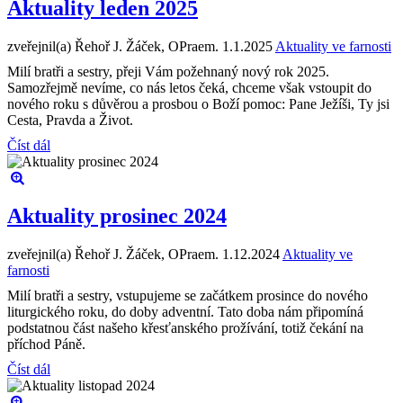
Aktuality leden 2025
zveřejnil(a) Řehoř J. Žáček, OPraem.
1.1.2025
Aktuality ve farnosti
Milí bratři a sestry, přeji Vám požehnaný nový rok 2025.
Samozřejmě nevíme, co nás letos čeká, chceme však vstoupit do
nového roku s důvěrou a prosbou o Boží pomoc: Pane Ježíši, Ty jsi
Cesta, Pravda a Život.
Číst dál
Aktuality prosinec 2024
zveřejnil(a) Řehoř J. Žáček, OPraem.
1.12.2024
Aktuality ve
farnosti
Milí bratři a sestry, vstupujeme se začátkem prosince do nového
liturgického roku, do doby adventní. Tato doba nám připomíná
podstatnou část našeho křesťanského prožívání, totiž čekání na
příchod Páně.
Číst dál