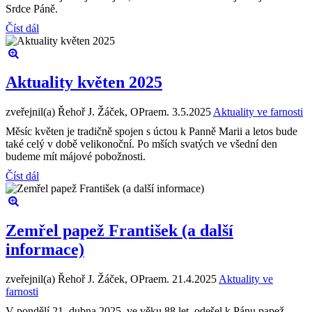
Srdce Páně.
Číst dál
Aktuality květen 2025
zveřejnil(a) Řehoř J. Žáček, OPraem.
3.5.2025
Aktuality ve farnosti
Měsíc květen je tradičně spojen s úctou k Panně Marii a letos bude
také celý v době velikonoční. Po mších svatých ve všední den
budeme mít májové pobožnosti.
Číst dál
Zemřel papež František (a další
informace)
zveřejnil(a) Řehoř J. Žáček, OPraem.
21.4.2025
Aktuality ve
farnosti
V pondělí 21. dubna 2025, ve věku 88 let, odešel k Pánu papež