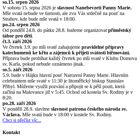
so.15. srpen 2026
V sobotu 15. srpna 2026 je
slavnost Nanebevzetí Panny Marie.
Mše svatá nebude ve farnosti, ale zvu Vás srdečně na pouť na
Strahov, kde bude mše svatá v 18:00.
po.24. srpen 2026
Od pondělí 24.8. do pátku 28.8. budeme organizovat
příměstský
tábor pro děti
.
čt.3. září 2026
Ve čtvrtek 3.9. po mši svaté zahajujeme
pravidelné přípravy
katechumenů ke křtu a zájemců k přijetí svátosti biřmování.
Příprava bude probíhat každý čtvrtek po mši svaté v Klubu Domova
sv. Karla, pokud nebude oznámeno jinak.
so.5. září 2026
5.9. bude v Hájku hlavní pouť Narození Panny Marie. Hlavním
celebrantem mše svaté v 11:30 je litoměřický biskup Stanislav
Přibyl. Můžeme využít pozvání a připojit se k pěší pouti, která
začíná na Malovance již v 5:45. Ochod od kostela Sv. Rodiny je v
8:20.
po.28. září 2026
V pondělí 28.9. slavíme
slavnost patrona českého národa sv.
Václava.
Mše svatá bude v 18:00 v kostele Sv. Rodiny.
Chci si přečíst víc...
Kontakt