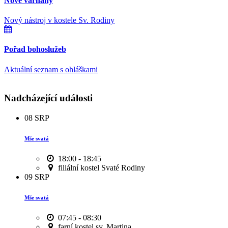
Nové varhany
Nový nástroj v kostele Sv. Rodiny
Pořad bohoslužeb
Aktuální seznam s ohláškami
Nadcházející události
08
SRP
Mše svatá
18:00 - 18:45
filiální kostel Svaté Rodiny
09
SRP
Mše svatá
07:45 - 08:30
farní kostel sv. Martina