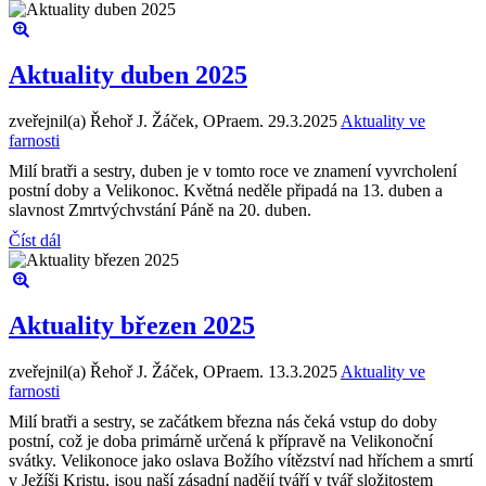
Aktuality duben 2025
zveřejnil(a) Řehoř J. Žáček, OPraem.
29.3.2025
Aktuality ve
farnosti
Milí bratři a sestry, duben je v tomto roce ve znamení vyvrcholení
postní doby a Velikonoc. Květná neděle připadá na 13. duben a
slavnost Zmrtvýchvstání Páně na 20. duben.
Číst dál
Aktuality březen 2025
zveřejnil(a) Řehoř J. Žáček, OPraem.
13.3.2025
Aktuality ve
farnosti
Milí bratři a sestry, se začátkem března nás čeká vstup do doby
postní, což je doba primárně určená k přípravě na Velikonoční
svátky. Velikonoce jako oslava Božího vítězství nad hříchem a smrtí
v Ježíši Kristu, jsou naší zásadní nadějí tváří v tvář složitostem