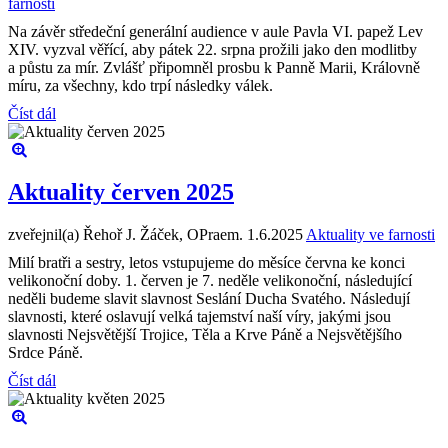
farnosti
Na závěr středeční generální audience v aule Pavla VI. papež Lev
XIV. vyzval věřící, aby pátek 22. srpna prožili jako den modlitby
a půstu za mír. Zvlášť připomněl prosbu k Panně Marii, Královně
míru, za všechny, kdo trpí následky válek.
Číst dál
Aktuality červen 2025
zveřejnil(a) Řehoř J. Žáček, OPraem.
1.6.2025
Aktuality ve farnosti
Milí bratři a sestry, letos vstupujeme do měsíce června ke konci
velikonoční doby. 1. červen je 7. neděle velikonoční, následující
neděli budeme slavit slavnost Seslání Ducha Svatého. Následují
slavnosti, které oslavují velká tajemství naší víry, jakými jsou
slavnosti Nejsvětější Trojice, Těla a Krve Páně a Nejsvětějšího
Srdce Páně.
Číst dál