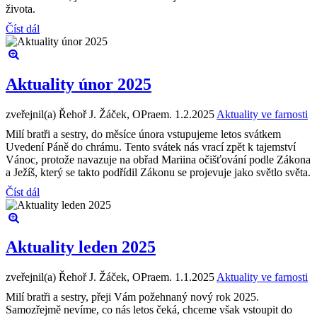
života.
Číst dál
Aktuality únor 2025
zveřejnil(a) Řehoř J. Žáček, OPraem.
1.2.2025
Aktuality ve farnosti
Milí bratři a sestry, do měsíce února vstupujeme letos svátkem
Uvedení Páně do chrámu. Tento svátek nás vrací zpět k tajemství
Vánoc, protože navazuje na obřad Mariina očišťování podle Zákona
a Ježíš, který se takto podřídil Zákonu se projevuje jako světlo světa.
Číst dál
Aktuality leden 2025
zveřejnil(a) Řehoř J. Žáček, OPraem.
1.1.2025
Aktuality ve farnosti
Milí bratři a sestry, přeji Vám požehnaný nový rok 2025.
Samozřejmě nevíme, co nás letos čeká, chceme však vstoupit do