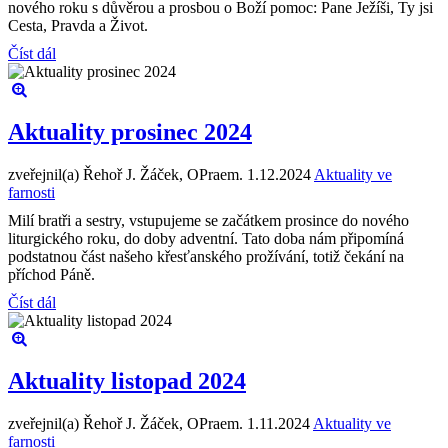
nového roku s důvěrou a prosbou o Boží pomoc: Pane Ježíši, Ty jsi
Cesta, Pravda a Život.
Číst dál
Aktuality prosinec 2024
zveřejnil(a) Řehoř J. Žáček, OPraem.
1.12.2024
Aktuality ve
farnosti
Milí bratři a sestry, vstupujeme se začátkem prosince do nového
liturgického roku, do doby adventní. Tato doba nám připomíná
podstatnou část našeho křesťanského prožívání, totiž čekání na
příchod Páně.
Číst dál
Aktuality listopad 2024
zveřejnil(a) Řehoř J. Žáček, OPraem.
1.11.2024
Aktuality ve
farnosti