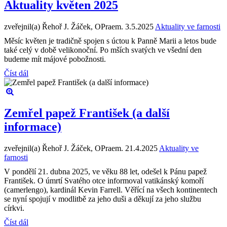
Aktuality květen 2025
zveřejnil(a) Řehoř J. Žáček, OPraem.
3.5.2025
Aktuality ve farnosti
Měsíc květen je tradičně spojen s úctou k Panně Marii a letos bude
také celý v době velikonoční. Po mších svatých ve všední den
budeme mít májové pobožnosti.
Číst dál
Zemřel papež František (a další
informace)
zveřejnil(a) Řehoř J. Žáček, OPraem.
21.4.2025
Aktuality ve
farnosti
V pondělí 21. dubna 2025, ve věku 88 let, odešel k Pánu papež
František. O úmrtí Svatého otce informoval vatikánský komoří
(camerlengo), kardinál Kevin Farrell. Věřící na všech kontinentech
se nyní spojují v modlitbě za jeho duši a děkují za jeho službu
církvi.
Číst dál