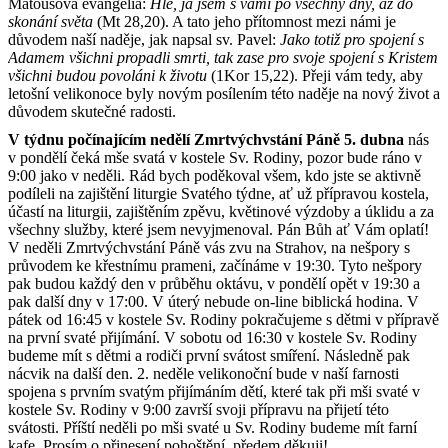
Matoušova evangelia:
Hle, já jsem s vámi po všechny dny, až do
skonání světa
(Mt 28,20). A tato jeho přítomnost mezi námi je
důvodem naší naděje, jak napsal sv. Pavel:
Jako totiž pro spojení s
Adamem všichni propadli smrti, tak zase pro svoje spojení s Kristem
všichni budou povoláni k životu
(1Kor 15,22). Přeji vám tedy, aby
letošní velikonoce byly novým posílením této naděje na nový život a
důvodem skutečné radosti.
V týdnu počínajícím nedělí Zmrtvýchvstání Páně 5. dubna
nás
v pondělí čeká mše svatá v kostele Sv. Rodiny, pozor bude ráno v
9:00 jako v neděli. Rád bych poděkoval všem, kdo jste se aktivně
podíleli na zajištění liturgie Svatého týdne, ať už přípravou kostela,
účastí na liturgii, zajištěním zpěvu, květinové výzdoby a úklidu a za
všechny služby, které jsem nevyjmenoval. Pán Bůh ať Vám oplatí!
V neděli Zmrtvýchvstání Páně vás zvu na Strahov, na nešpory s
průvodem ke křestnímu prameni, začínáme v 19:30. Tyto nešpory
pak budou každý den v průběhu oktávu, v pondělí opět v 19:30 a
pak další dny v 17:00. V úterý nebude on-line biblická hodina. V
pátek od 16:45 v kostele Sv. Rodiny pokračujeme s dětmi v přípravě
na první svaté přijímání. V sobotu od 16:30 v kostele Sv. Rodiny
budeme mít s dětmi a rodiči první svátost smíření. Následně pak
nácvik na další den. 2. neděle velikonoční bude v naší farnosti
spojena s prvním svatým přijímáním dětí, které tak při mši svaté v
kostele Sv. Rodiny v 9:00 završí svoji přípravu na přijetí této
svátosti. Příští neděli po mši svaté u Sv. Rodiny budeme mít farní
kafe. Prosím o přinesení pohoštění, předem děkuji!