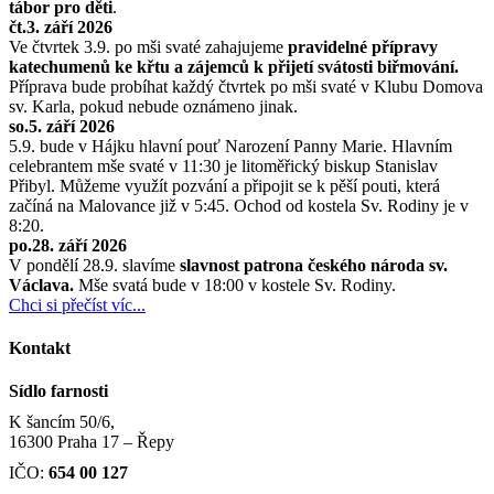
tábor pro děti
.
čt.3. září 2026
Ve čtvrtek 3.9. po mši svaté zahajujeme
pravidelné přípravy
katechumenů ke křtu a zájemců k přijetí svátosti biřmování.
Příprava bude probíhat každý čtvrtek po mši svaté v Klubu Domova
sv. Karla, pokud nebude oznámeno jinak.
so.5. září 2026
5.9. bude v Hájku hlavní pouť Narození Panny Marie. Hlavním
celebrantem mše svaté v 11:30 je litoměřický biskup Stanislav
Přibyl. Můžeme využít pozvání a připojit se k pěší pouti, která
začíná na Malovance již v 5:45. Ochod od kostela Sv. Rodiny je v
8:20.
po.28. září 2026
V pondělí 28.9. slavíme
slavnost patrona českého národa sv.
Václava.
Mše svatá bude v 18:00 v kostele Sv. Rodiny.
Chci si přečíst víc...
Kontakt
Sídlo farnosti
K šancím 50/6,
16300 Praha 17 – Řepy
IČO:
654 00 127