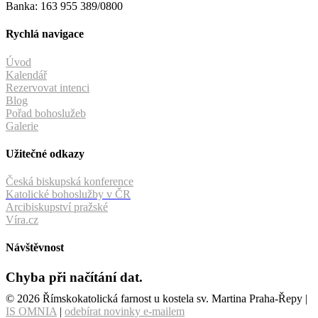
Banka: 163 955 389/0800
Rychlá navigace
Úvod
Kalendář
Rezervovat intenci
Blog
Pořad bohoslužeb
Galerie
Užitečné odkazy
Česká biskupská konference
Katolické bohoslužby v ČR
Arcibiskupství pražské
Víra.cz
Návštěvnost
Chyba při načítání dat.
© 2026 Římskokatolická farnost u kostela sv. Martina Praha-Řepy |
IS OMNIA
|
odebírat novinky e-mailem