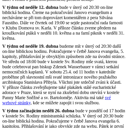
V týdnu od neděle 12. dubna
bude v úterý od 20:30 on-line
biblická hodina. Čteme na pokračování Janovo evangelium a
necháváme se při tom doprovázet komentářem z pera Silvána
Faustiho. Dále ve čtvrtek od 19:00 se sejde pastorační rada farnosti
v Klubu Domova sv. Karla. V příloze článku zveme předem na
kroužkování ptáků v neděli 10. května a na farní piknik v neděli 31.
května.
V týdnu od neděle 19. dubna
budeme mít v úterý od 20:30 další
on-line biblickou hodinu. Pokračujeme v četbě Janova evangelia, 5.
kapitoly, přihlašování je obvyklým způsobem zde na úvodní stránce.
Ve středu od 18:00 bude v kostele Sv. Rodiny mše svatá, kterou
bude celebrovat pan biskup Zdenek Wasserbauer v rámci setkání
nemocničních kaplanů. V sobotu 25.4. od 11 hodin v katedrále
proběhne při slavnostní mši svaté intronizace nového pražského
arcibiskupa Stanislava Přibyla. Všichni jste srdečně zváni k účasti.
V příloze článku zveřejňujeme také plakátek stálé eucharistické
adorace v Praze, která se nyní na zkušební dobu otevírá v kostele
Panny Marie Sněžné a sv. Bartoloměje. Aktivita má také
své
webové stránky
, kde se můžete zapojit i svou službou.
V týdnu začínajícím nedělí 26. dubna
bude v pondělí od 17 hodin
v kostele Sv. Rodiny ministrantská schůzka. V úterý od 20:30 bude
on-line biblická hodina. Pokračujeme v četbě Janova evangelia 6.
kapitolou. Přihlašování je jako obvykle zde na webu. Pátek je první