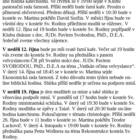
line hodina katechismu. Ve čtvrtek se v 19:00 sejde v Klubu
pastorační rada farnosti. Příští neděli bude farní kafe. Prosím o
přinesení občerstvení. Předem děkuji. Příští neděli v 10:30 bude v
kostele sv. Martina pokřtěn David Suržin. V měsíci říjnu bude ve
všední dny v kostele Sv. Rodiny příležitost modlit se růženec. V
neděli 12. října od 19 hodin bude v kostele Sv. Rodiny popřípadě v
Klubu diskuse s doc. JUDr. Pavlem Svobodou, PhD., D.E.A.
Srdečně zveme všechny zájemce.
V neděli 12. října
bude po mši svaté farní kafe. Večer od 19 hodin
vás zveme do kostela Sv. Rodiny na přednášku s panem
velvyslancem ČR při Svatém stolci doc. JUDr. Pavlem
SVOBODOU, PhD., D.E.A na téma „Vatikán očima velvyslance“.
V úterý 14. října od 18:45 se v kostele sv. Martina sejde
Ekonomická rada farnosti. Z toho důvodu tento týden nebude on-
line biblická hodina. Sbírka příští neděle je určena na podporu misií.
V neděli 19. října
je den modliteb za misie a také sbírka je
věnována podpoře misií. V pondělí od 17 hodin bude v kostele Sv.
Rodiny ministrantská schůzka. V úterý od 19:30 bude v kostele Sv.
Rodiny modlitba se zpěvy z Taizé. V úterý od 20:30 bude on-line
hodina katechismu. Pokračujeme v tématu christologie. Příští neděli
26. října bude v 11 hodin v kostele sv. Martina pokřtěn Teodor
Lackovič. V úterý 4. listopadu v 19:00 bude v kostele Sv. Rodiny
přednáška pana Petra Wollnera na téma Rekonstrukce kostela Sv.
Rodiny.