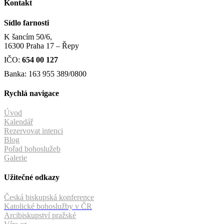
Kontakt
Sídlo farnosti
K šancím 50/6,
16300 Praha 17 – Řepy
IČO:
654 00 127
Banka: 163 955 389/0800
Rychlá navigace
Úvod
Kalendář
Rezervovat intenci
Blog
Pořad bohoslužeb
Galerie
Užitečné odkazy
Česká biskupská konference
Katolické bohoslužby v ČR
Arcibiskupství pražské