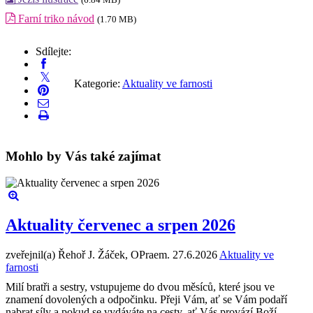
Farní triko návod
(1.70 MB)
Sdílejte:
Kategorie:
Aktuality ve farnosti
Mohlo by Vás také zajímat
Aktuality červenec a srpen 2026
zveřejnil(a) Řehoř J. Žáček, OPraem.
27.6.2026
Aktuality ve
farnosti
Milí bratři a sestry, vstupujeme do dvou měsíců, které jsou ve
znamení dovolených a odpočinku. Přeji Vám, ať se Vám podaří
nabrat síly a pokud se vydáváte na cesty, ať Vás provází Boží