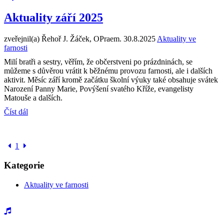
Aktuality září 2025
zveřejnil(a) Řehoř J. Žáček, OPraem.
30.8.2025
Aktuality ve
farnosti
Milí bratři a sestry, věřím, že občerstveni po prázdninách, se
můžeme s důvěrou vrátit k běžnému provozu farnosti, ale i dalších
aktivit. Měsíc září kromě začátku školní výuky také obsahuje svátek
Narození Panny Marie, Povýšení svatého Kříže, evangelisty
Matouše a dalších.
Číst dál
1
Kategorie
Aktuality ve farnosti