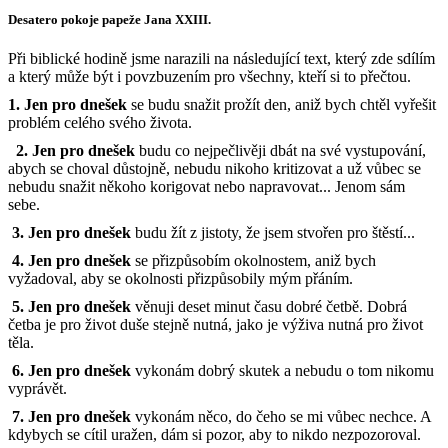
Desatero pokoje papeže Jana XXIII.
Při biblické hodině jsme narazili na následující text, který zde sdílím
a který může být i povzbuzením pro všechny, kteří si to přečtou.
1. Jen pro dne
š
ek
se budu snažit prožít den, aniž bych chtěl vyřešit
problém celého svého života.
2. Jen pro dne
š
ek
budu co nejpečlivěji dbát na své vystupování,
abych se choval důstojně, nebudu nikoho kritizovat a už vůbec se
nebudu snažit někoho korigovat nebo napravovat... Jenom sám
sebe.
3. Jen pro dne
š
ek
budu žít z jistoty, že jsem stvořen pro štěstí...
4. Jen pro dne
š
ek
se přizpůsobím okolnostem, aniž bych
vyžadoval, aby se okolnosti přizpůsobily mým přáním.
5. Jen pro dne
š
ek
věnuji deset minut času dobré četbě. Dobrá
četba je pro život duše stejně nutná, jako je výživa nutná pro život
těla.
6. Jen pro dne
š
ek
vykonám dobrý skutek a nebudu o tom nikomu
vyprávět.
7. Jen pro dne
š
ek
vykonám něco, do čeho se mi vůbec nechce. A
kdybych se cítil uražen, dám si pozor, aby to nikdo nezpozoroval.