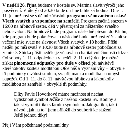
V neděli 26. října
budeme v kostele sv. Martina slavit výročí jeho
posvěcení. V úterý od 20:30 bude on-line biblická hodina. Dne 1.
11. je možnost se s dětmi zúčastnit
programu věnovanému oslavě
Všech svatých a vzpomínce na zemřelé
. Program začíná srazem v
16:00 na hřbitově sester, děti v přestrojení za některého svatého
nebo svatou. Na hřbitově bude program, následně přesun do Klubu,
kde program bude pokračovat a následně bude možnost zúčastnit se
večerní mše svaté na slavnost Všech svatých v 18 hodin. Příští
neděli po mši svatá v 10:30 bude na hřbitově sester pobožnost za
zemřelé. Sbírka příští neděle je věnována charitativní činnosti církve.
Od soboty 1. 11. odpoledne a v neděli 2. 11. celý den je možné
získat
plnomocné odpustky pro duše v očistci
při návštěvě
kteréhokoliv kostela modlitbou Otče náš a Vyznání víry + obvyklé
tři podmínky (svátost smíření, sv. přijímání a modlitba na úmysl
papeže). Od 1. 11. do 8. 11. návštěvou hřbitova a jakoukoliv
modlitbou za zemřelé + obvyklé tři podmínky.
Díky Pavle Hovorkové máme možnost si nechat
vytisknout symbol Ježíše z našeho kostela Sv. Rodiny a
tak si vyrobit triko s farním symbolem. Jak grafiku, tak i
návod „jak na to“ jsem přiložil do souborů ke stažení.
Ještě jednou díky!
Přeji Vám požehnané podzimní dny.