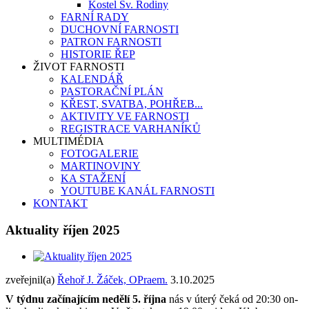
Kostel Sv. Rodiny
FARNÍ RADY
DUCHOVNÍ FARNOSTI
PATRON FARNOSTI
HISTORIE ŘEP
ŽIVOT FARNOSTI
KALENDÁŘ
PASTORAČNÍ PLÁN
KŘEST, SVATBA, POHŘEB...
AKTIVITY VE FARNOSTI
REGISTRACE VARHANÍKŮ
MULTIMÉDIA
FOTOGALERIE
MARTINOVINY
KA STAŽENÍ
YOUTUBE KANÁL FARNOSTI
KONTAKT
Aktuality říjen 2025
zveřejnil(a)
Řehoř J. Žáček, OPraem.
3.10.2025
V týdnu začínajícím nedělí 5. října
nás v úterý čeká od 20:30 on-