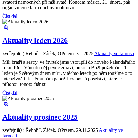
svátosti nemocných při mši svaté. Koncem měsíce, 21. února, pak
organizujeme farní duchovní obnovu
Číst dál
Aktuality leden 2026
zveřejnil(a) Řehoř J. Žáček, OPraem.
3.1.2026
Aktuality ve farnosti
Milí bratři a sestry, ve čtvrtek jsme vstoupili do nového kalendářního
roku. Přeji Vám do něj pevné zdraví, pokoj a Boží požehnání. 1.
leden je Světovým dnem míru, v těchto letech po něm toužíme o to
intenzivněji. K němu nám papež Lev posílá poselství, které je
přílohou tohoto článku.
Číst dál
Aktuality prosinec 2025
zveřejnil(a) Řehoř J. Žáček, OPraem.
29.11.2025
Aktuality ve
farnosti