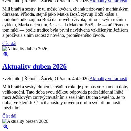
zveřejnil(a) Řehoř J. Žáček, OPraem.
2.5.2026
Aktuality ve farnosti
Milí bratři a sestry, je tu měsíc květen, charakterizovaný mariánským
důrazem. Příroda, stejně jako Matka Boží, zjevují Boží krásu a
podobně odkazují na Boží dar nového života, příroda svým ročním
cyklem, Maria nejen tím, že se stala Matkou Boží, ale — ač Písmo o
tom mlčí — podle tradice byla první navštívená vzkříšeným Ježíšem
a prožívala s ním radost z nového, proměněného života.
Číst dál
Aktuality duben 2026
zveřejnil(a) Řehoř J. Žáček, OPraem.
4.4.2026
Aktuality ve farnosti
Milí bratři a sestry, duben letošního roku je pro nás ve znamení doby
velikonoční. Tato doba svou délkou odpovídá padesátidenní lhůtě
mezi Ježíšovým zmrtvýchvstáním a sesláním Ducha Svatého. Je to
doba, ve které Ježíš učil apoštoly novému druhu své přítomnosti
mezi nimi.
Číst dál