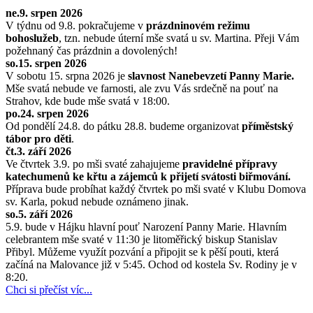
ne.9. srpen 2026
V týdnu od 9.8. pokračujeme v
prázdninovém režimu
bohoslužeb
, tzn. nebude úterní mše svatá u sv. Martina. Přeji Vám
požehnaný čas prázdnin a dovolených!
so.15. srpen 2026
V sobotu 15. srpna 2026 je
slavnost Nanebevzetí Panny Marie.
Mše svatá nebude ve farnosti, ale zvu Vás srdečně na pouť na
Strahov, kde bude mše svatá v 18:00.
po.24. srpen 2026
Od pondělí 24.8. do pátku 28.8. budeme organizovat
příměstský
tábor pro děti
.
čt.3. září 2026
Ve čtvrtek 3.9. po mši svaté zahajujeme
pravidelné přípravy
katechumenů ke křtu a zájemců k přijetí svátosti biřmování.
Příprava bude probíhat každý čtvrtek po mši svaté v Klubu Domova
sv. Karla, pokud nebude oznámeno jinak.
so.5. září 2026
5.9. bude v Hájku hlavní pouť Narození Panny Marie. Hlavním
celebrantem mše svaté v 11:30 je litoměřický biskup Stanislav
Přibyl. Můžeme využít pozvání a připojit se k pěší pouti, která
začíná na Malovance již v 5:45. Ochod od kostela Sv. Rodiny je v
8:20.
Chci si přečíst víc...