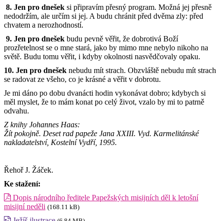
8. Jen pro dne
š
ek
si připravím přesný program. Možná jej přesně
nedodržím, ale určím si jej. A budu chránit před dvěma zly: před
chvatem a nerozhodností.
9. Jen pro dne
š
ek
budu pevně věřit, že dobrotivá Boží
prozřetelnost se o mne stará, jako by mimo mne nebylo nikoho na
světě. Budu tomu věřit, i kdyby okolnosti nasvědčovaly opaku.
10. Jen pro dne
š
ek
nebudu mít strach. Obzvláště nebudu mít strach
se radovat ze všeho, co je krásné a věřit v dobrotu.
Je mi dáno po dobu dvanácti hodin vykonávat dobro; kdybych si
měl myslet, že to mám konat po celý život, vzalo by mi to patrně
odvahu.
Z knihy Johannes Haas:
Žít pokojně. Deset rad papeže Jana XXIII. Vyd. Karmelitánské
nakladatelství, Kostelní Vydří, 1995.
Řehoř J. Žáček.
Ke stažení:
Dopis národního ředitele Papežských misijních děl k letošní
misijní neděli
(168.11 kB)
Ježíš ilustrace
(6.84 MB)