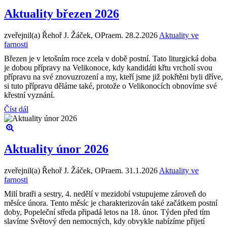
Aktuality březen 2026
zveřejnil(a) Řehoř J. Žáček, OPraem.
28.2.2026
Aktuality ve
farnosti
Březen je v letošním roce zcela v době postní. Tato liturgická doba
je dobou přípravy na Velikonoce, kdy kandidáti křtu vrcholí svou
přípravu na své znovuzrození a my, kteří jsme již pokřtěni byli dříve,
si tuto přípravu děláme také, protože o Velikonocích obnovíme své
křestní vyznání.
Číst dál
Aktuality únor 2026
zveřejnil(a) Řehoř J. Žáček, OPraem.
31.1.2026
Aktuality ve
farnosti
Milí bratři a sestry, 4. nedělí v mezidobí vstupujeme zároveň do
měsíce února. Tento měsíc je charakterizován také začátkem postní
doby, Popeleční středa připadá letos na 18. únor. Týden před tím
slavíme Světový den nemocných, kdy obvykle nabízíme přijetí