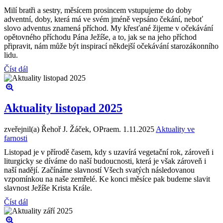
Milí bratři a sestry, měsícem prosincem vstupujeme do doby
adventní, doby, která má ve svém jméně vepsáno čekání, neboť
slovo adventus znamená příchod. My křesťané žijeme v očekávání
opětovného příchodu Pána Ježíše, a to, jak se na jeho příchod
připravit, nám může být inspirací někdejší očekávání starozákonního
lidu.
Číst dál
Aktuality listopad 2025
zveřejnil(a) Řehoř J. Žáček, OPraem.
1.11.2025
Aktuality ve
farnosti
Listopad je v přírodě časem, kdy s uzavírá vegetační rok, zároveň i
liturgicky se díváme do naší budoucnosti, která je však zároveň i
naší nadějí. Začínáme slavností Všech svatých následovanou
vzpomínkou na naše zemřelé. Ke konci měsíce pak budeme slavit
slavnost Ježíše Krista Krále.
Číst dál