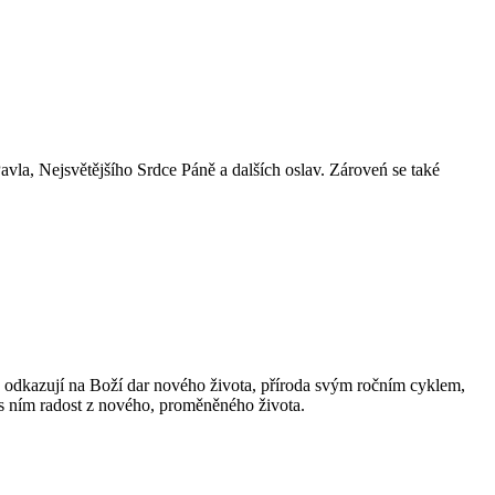
Pavla, Nejsvětějšího Srdce Páně a dalších oslav. Zároveń se také
ně odkazují na Boží dar nového života, příroda svým ročním cyklem,
 s ním radost z nového, proměněného života.