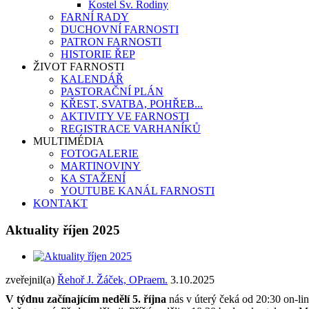
Kostel Sv. Rodiny
FARNÍ RADY
DUCHOVNÍ FARNOSTI
PATRON FARNOSTI
HISTORIE ŘEP
ŽIVOT FARNOSTI
KALENDÁŘ
PASTORAČNÍ PLÁN
KŘEST, SVATBA, POHŘEB...
AKTIVITY VE FARNOSTI
REGISTRACE VARHANÍKŮ
MULTIMÉDIA
FOTOGALERIE
MARTINOVINY
KA STAŽENÍ
YOUTUBE KANÁL FARNOSTI
KONTAKT
Aktuality říjen 2025
zveřejnil(a)
Řehoř J. Žáček, OPraem.
3.10.2025
V týdnu začínajícím nedělí 5. října
nás v úterý čeká od 20:30 on-line