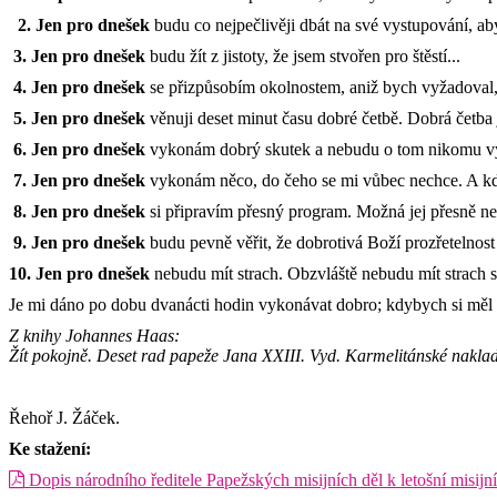
2. Jen pro dne
š
ek
budu co nejpečlivěji dbát na své vystupování, a
3. Jen pro dne
š
ek
budu žít z jistoty, že jsem stvořen pro štěstí...
4. Jen pro dne
š
ek
se přizpůsobím okolnostem, aniž bych vyžadoval,
5. Jen pro dne
š
ek
věnuji deset minut času dobré četbě. Dobrá četba j
6. Jen pro dne
š
ek
vykonám dobrý skutek a nebudu o tom nikomu v
7. Jen pro dne
š
ek
vykonám něco, do čeho se mi vůbec nechce. A kdy
8. Jen pro dne
š
ek
si připravím přesný program. Možná jej přesně ne
9. Jen pro dne
š
ek
budu pevně věřit, že dobrotivá Boží prozřetelnos
10. Jen pro dne
š
ek
nebudu mít strach. Obzvláště nebudu mít strach se
Je mi dáno po dobu dvanácti hodin vykonávat dobro; kdybych si měl m
Z knihy Johannes Haas:
Žít pokojně. Deset rad papeže Jana XXIII. Vyd. Karmelitánské
naklad
Řehoř J. Žáček.
Ke stažení:
Dopis národního ředitele Papežských misijních děl k letošní misijní