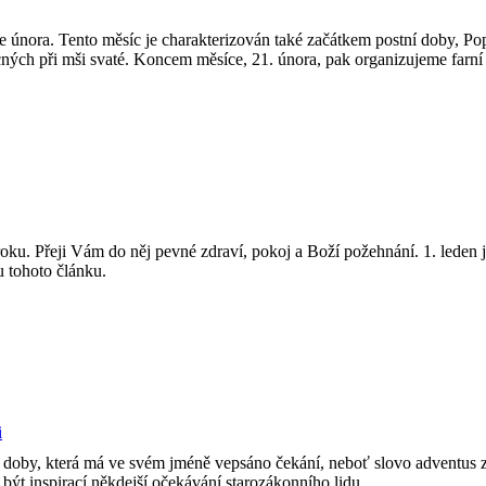
ce února. Tento měsíc je charakterizován také začátkem postní doby, Pop
cných při mši svaté. Koncem měsíce, 21. února, pak organizujeme far
o roku. Přeji Vám do něj pevné zdraví, pokoj a Boží požehnání. 1. lede
u tohoto článku.
i
í, doby, která má ve svém jméně vepsáno čekání, neboť slovo adventu
 být inspirací někdejší očekávání starozákonního lidu.