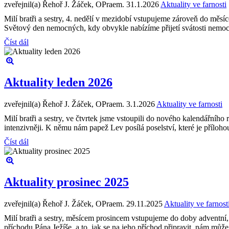
zveřejnil(a) Řehoř J. Žáček, OPraem.
31.1.2026
Aktuality ve farnosti
Milí bratři a sestry, 4. nedělí v mezidobí vstupujeme zároveň do měsí
Světový den nemocných, kdy obvykle nabízíme přijetí svátosti nemo
Číst dál
Aktuality leden 2026
zveřejnil(a) Řehoř J. Žáček, OPraem.
3.1.2026
Aktuality ve farnosti
Milí bratři a sestry, ve čtvrtek jsme vstoupili do nového kalendářníh
intenzivněji. K němu nám papež Lev posílá poselství, které je příloho
Číst dál
Aktuality prosinec 2025
zveřejnil(a) Řehoř J. Žáček, OPraem.
29.11.2025
Aktuality ve farnost
Milí bratři a sestry, měsícem prosincem vstupujeme do doby adventn
příchodu Pána Ježíše, a to, jak se na jeho příchod připravit, nám může