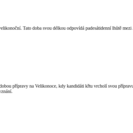
by velikonoční. Tato doba svou délkou odpovídá padesátidenní lhůtě me
 dobou přípravy na Velikonoce, kdy kandidáti křtu vrcholí svou přípravu 
yznání.