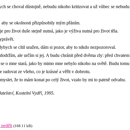
bych se choval důstojně, nebudu nikoho kritizovat a už vůbec se nebud
 aby se okolnosti přizpůsobily mým přáním.
e pro život duše stejně nutná, jako je výživa nutná pro život těla.
yprávět.
bych se cítil uražen, dám si pozor, aby to nikdo nezpozoroval.
dodržím, ale určím si jej. A budu chránit před dvěma zly: před chvatem
t se o mne stará, jako by mimo mne nebylo nikoho na světě. Budu tomu 
 radovat ze všeho, co je krásné a věřit v dobrotu.
yslet, že to mám konat po celý život, vzalo by mi to patrně odvahu.
atelství, Kostelní Vydří, 1995.
 neděli
(168.11 kB)