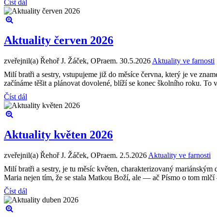
Číst dál
Aktuality červen 2026
zveřejnil(a) Řehoř J. Žáček, OPraem.
30.5.2026
Aktuality ve farnosti
Milí bratři a sestry, vstupujeme již do měsíce června, který je ve zna
začínáme těšit a plánovat dovolené, blíží se konec školního roku. To vš
Číst dál
Aktuality květen 2026
zveřejnil(a) Řehoř J. Žáček, OPraem.
2.5.2026
Aktuality ve farnosti
Milí bratři a sestry, je tu měsíc květen, charakterizovaný mariánský
Maria nejen tím, že se stala Matkou Boží, ale — ač Písmo o tom mlčí
Číst dál