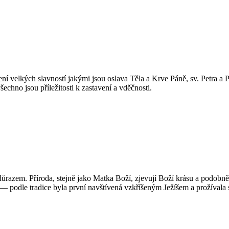
mení velkých slavností jakými jsou oslava Těla a Krve Páně, sv. Petra a 
echno jsou příležitosti k zastavení a vděčnosti.
m důrazem. Příroda, stejně jako Matka Boží, zjevují Boží krásu a podob
 — podle tradice byla první navštívená vzkříšeným Ježíšem a prožívala