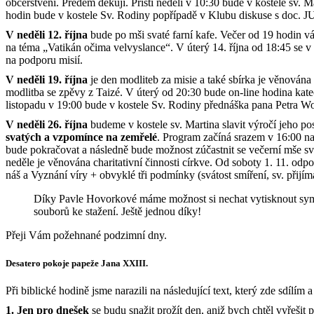
občerstvení. Předem děkuji. Příští neděli v 10:30 bude v kostele sv. M
hodin bude v kostele Sv. Rodiny popřípadě v Klubu diskuse s doc.
V neděli 12. října
bude po mši svaté farní kafe. Večer od 19 hodi
na téma „Vatikán očima velvyslance“. V úterý 14. října od 18:45 se v 
na podporu misií.
V neděli 19. října
je den modliteb za misie a také sbírka je věnován
modlitba se zpěvy z Taizé. V úterý od 20:30 bude on-line hodina katec
listopadu v 19:00 bude v kostele Sv. Rodiny přednáška pana Petra Wo
V neděli 26. října
budeme v kostele sv. Martina slavit výročí jeho po
svatých a vzpomínce na zemřelé
. Program začíná srazem v 16:00 na
bude pokračovat a následně bude možnost zúčastnit se večerní mše svat
neděle je věnována charitativní činnosti církve. Od soboty 1. 11. odpo
náš a Vyznání víry + obvyklé tři podmínky (svátost smíření, sv. přijí
Díky Pavle Hovorkové máme možnost si nechat vytisknout symbol 
souborů ke stažení. Ještě jednou díky!
Přeji Vám požehnané podzimní dny.
Desatero pokoje papeže Jana XXIII.
Při biblické hodině jsme narazili na následující text, který zde sdílím
1. Jen pro dne
š
ek
se budu snažit prožít den, aniž bych chtěl vyřešit