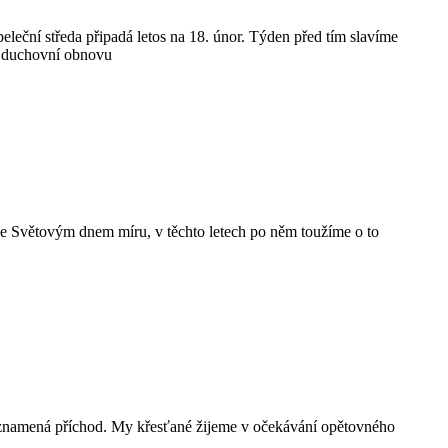
eleční středa připadá letos na 18. únor. Týden před tím slavíme
ní duchovní obnovu
n je Světovým dnem míru, v těchto letech po něm toužíme o to
s znamená příchod. My křesťané žijeme v očekávání opětovného