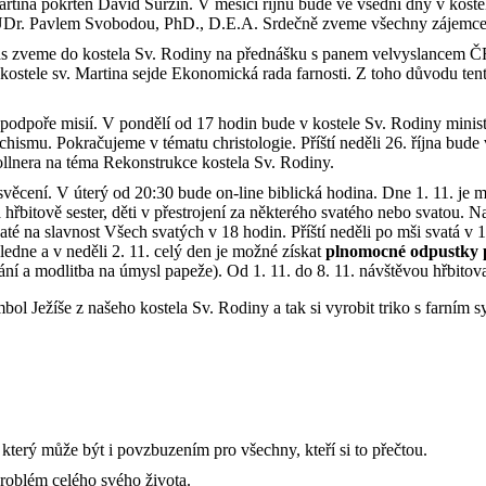
artina pokřtěn David Suržin. V měsíci říjnu bude ve všední dny v kostel
 JUDr. Pavlem Svobodou, PhD., D.E.A. Srdečně zveme všechny zájemc
n vás zveme do kostela Sv. Rodiny na přednášku s panem velvyslance
kostele sv. Martina sejde Ekonomická rada farnosti. Z toho důvodu tento
a podpoře misií. V pondělí od 17 hodin bude v kostele Sv. Rodiny minis
hismu. Pokračujeme v tématu christologie. Příští neděli 26. října bude
llnera na téma Rekonstrukce kostela Sv. Rodiny.
svěcení. V úterý od 20:30 bude on-line biblická hodina. Dne 1. 11. je m
 hřbitově sester, děti v přestrojení za některého svatého nebo svatou.
é na slavnost Všech svatých v 18 hodin. Příští neděli po mši svatá v 1
ledne a v neděli 2. 11. celý den je možné získat
plnomocné odpustky p
mání a modlitba na úmysl papeže). Od 1. 11. do 8. 11. návštěvou hřbito
Ježíše z našeho kostela Sv. Rodiny a tak si vyrobit triko s farním sym
 a který může být i povzbuzením pro všechny, kteří si to přečtou.
 problém celého svého života.