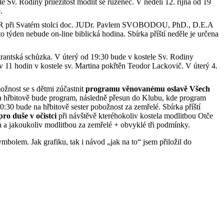
e Sv. Rodiny příležitost modlit se růženec. V neděli 12. října od 19
e.
m ČR při Svatém stolci doc. JUDr. Pavlem SVOBODOU, PhD., D.E.A
 týden nebude on-line biblická hodina. Sbírka příští neděle je určena
trantská schůzka. V úterý od 19:30 bude v kostele Sv. Rodiny
 v 11 hodin v kostele sv. Martina pokřtěn Teodor Lackovič. V úterý 4.
ožnost se s dětmi zúčastnit
programu věnovanému oslavě Všech
 Na hřbitově bude program, následně přesun do Klubu, kde program
0:30 bude na hřbitově sester pobožnost za zemřelé. Sbírka příští
ro duše v očistci
při návštěvě kteréhokoliv kostela modlitbou Otče
va a jakoukoliv modlitbou za zemřelé + obvyklé tři podmínky.
bolem. Jak grafiku, tak i návod „jak na to“ jsem přiložil do