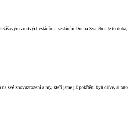
zi Ježíšovým zmrtvýchvstáním a sesláním Ducha Svatého. Je to doba,
na své znovuzrození a my, kteří jsme již pokřtěni byli dříve, si tuto