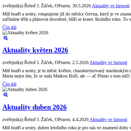
zveřejnil(a) Řehoř J. Žáček, OPraem.
30.5.2026
Aktuality ve farnosti
Milí bratři a sestry, vstupujeme již do měsíce června, který je ve zna
začínáme těšit a plánovat dovolené, blíží se konec školního roku. To vš
Číst dál
Aktuality květen 2026
zveřejnil(a) Řehoř J. Žáček, OPraem.
2.5.2026
Aktuality ve farnosti
Milí bratři a sestry, je tu měsíc květen, charakterizovaný mariánský
Maria nejen tím, že se stala Matkou Boží, ale — ač Písmo o tom mlčí
Číst dál
Aktuality duben 2026
zveřejnil(a) Řehoř J. Žáček, OPraem.
4.4.2026
Aktuality ve farnosti
Milí bratři a sestry, duben letošního roku je pro nás ve znamení do