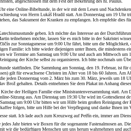
risten, abgeschlossen mit dem Fest der Bekehrung des hl. Paulus.
r eine Online-Bibeltunde, in der wir mit dem Lesen und Nachdenken üb
chiedung von Herrn Lukáš Hradil statt. Am Donnerstag um 19 Uhr trifft
stehen, das Sakrament der Kranken zu empfangen. Ich empfehle dies fü
atechismusstunde geben. Ich möchte das Interesse an der Durchführun
artin teilnehmen möchte, lassen Sie es mich bitte in der Sakristei w
Zličín zur Sonntagsmesse um 9:00 Uhr fährt, bitte um die Möglichkeit,
iligen Familie: ich bitte wieder diejenigen unter Ihnen, die mindestens
eten wir Termine am Samstag um 9:00 Uhr und auch am Mittwoch um 18
 Reinigung der Kirche selbst zu organisieren. Ich bitte nochmals um Üb
unde stattfinden. Die Sammlung am Sonntag, den 19. Februar, ist für d
sen) gilt für erwachsene Christen im Alter von 18 bis 60 Jahren. Am Ab
, die jeden Donnerstag vom 2. März bis zum 30. März, jeweils um 18 Uhr
lav Brož gehalten. Details entnehmen Sie dem Plakat im Anhang dieses 
Kirche der Heiligen Familie eine Ministrantenversammlung statt. Am D
die Online-Sitzung aus. Am Dienstag um 19:30 Uhr wird im Gottesdienst 
 Samstag um 9:00 Uhr bitten wir um Hilfe beim großen Reinigung der K
ffee folgen, bitte um Hilfe bei der Verpflegung und danke Ihnen im 
sse statt. Ich lade auch zum Kreuzweg auf Petřín ein, immer am Diensta
edes Jahr bieten wir Boxen für die sogenannte Fastenalmosen an. Die F
 damit wir die bedürftigen Menschen um uns herum wahrnehmen und auch