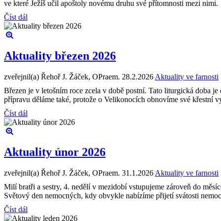
ve které Ježíš učil apoštoly novému druhu své přítomnosti mezi nimi.
Číst dál
Aktuality březen 2026
zveřejnil(a) Řehoř J. Žáček, OPraem.
28.2.2026
Aktuality ve farnosti
Březen je v letošním roce zcela v době postní. Tato liturgická doba je
přípravu děláme také, protože o Velikonocích obnovíme své křestní v
Číst dál
Aktuality únor 2026
zveřejnil(a) Řehoř J. Žáček, OPraem.
31.1.2026
Aktuality ve farnosti
Milí bratři a sestry, 4. nedělí v mezidobí vstupujeme zároveň do měsí
Světový den nemocných, kdy obvykle nabízíme přijetí svátosti nemo
Číst dál