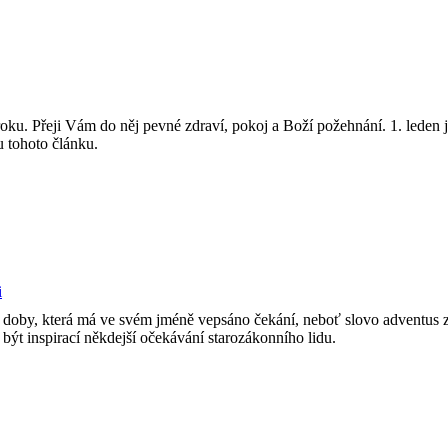
o roku. Přeji Vám do něj pevné zdraví, pokoj a Boží požehnání. 1. lede
u tohoto článku.
i
í, doby, která má ve svém jméně vepsáno čekání, neboť slovo adventu
 být inspirací někdejší očekávání starozákonního lidu.