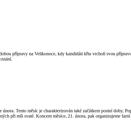
 dobou přípravy na Velikonoce, kdy kandidáti křtu vrcholí svou přípravu 
yznání.
ce února. Tento měsíc je charakterizován také začátkem postní doby, Pop
cných při mši svaté. Koncem měsíce, 21. února, pak organizujeme far