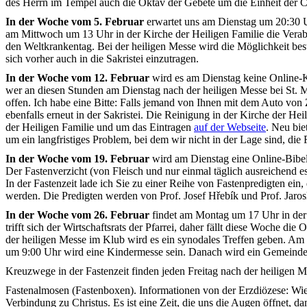
des Herrn im Tempel auch die Oktav der Gebete um die Einheit der Ch
In der Woche vom 5. Februar
erwartet uns am Dienstag um 20:30 Uh
am Mittwoch um 13 Uhr in der Kirche der Heiligen Familie die Verabs
den Weltkrankentag. Bei der heiligen Messe wird die Möglichkeit be
sich vorher auch in die Sakristei einzutragen.
In der Woche vom 12. Februar
wird es am Dienstag keine Online-K
wer an diesen Stunden am Dienstag nach der heiligen Messe bei St. M
offen. Ich habe eine Bitte: Falls jemand von Ihnen mit dem Auto von 
ebenfalls erneut in der Sakristei. Die Reinigung in der Kirche der He
der Heiligen Familie und um das Eintragen
auf der Webseite
. Neu bi
um ein langfristiges Problem, bei dem wir nicht in der Lage sind, die
In der Woche vom 19. Februar
wird am Dienstag eine Online-Bibelt
Der Fastenverzicht (von Fleisch und nur einmal täglich ausreichend es
In der Fastenzeit lade ich Sie zu einer Reihe von Fastenpredigten ein
werden. Die Predigten werden von Prof. Josef Hřebík und Prof. Jaros
In der Woche vom 26. Februar
findet am Montag um 17 Uhr in der 
trifft sich der Wirtschaftsrats der Pfarrei, daher fällt diese Woche 
der heiligen Messe im Klub wird es ein synodales Treffen geben. Am
um 9:00 Uhr wird eine Kindermesse sein. Danach wird ein Gemeindeka
Kreuzwege in der Fastenzeit finden jeden Freitag nach der heiligen Me
Fastenalmosen (Fastenboxen). Informationen von der Erzdiözese: Wie j
Verbindung zu Christus. Es ist eine Zeit, die uns die Augen öffnet,