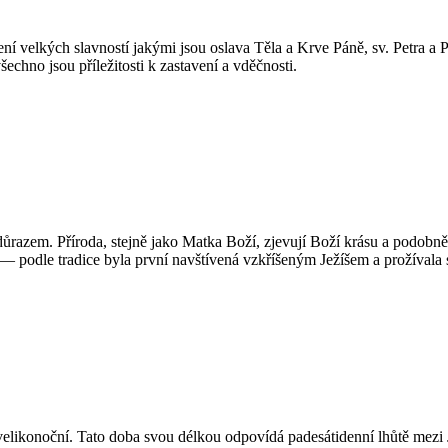
mení velkých slavností jakými jsou oslava Těla a Krve Páně, sv. Petra a 
echno jsou příležitosti k zastavení a vděčnosti.
m důrazem. Příroda, stejně jako Matka Boží, zjevují Boží krásu a podob
 — podle tradice byla první navštívená vzkříšeným Ježíšem a prožívala
by velikonoční. Tato doba svou délkou odpovídá padesátidenní lhůtě me