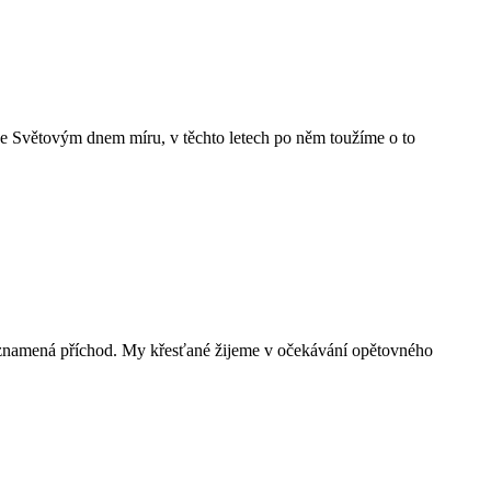
n je Světovým dnem míru, v těchto letech po něm toužíme o to
s znamená příchod. My křesťané žijeme v očekávání opětovného