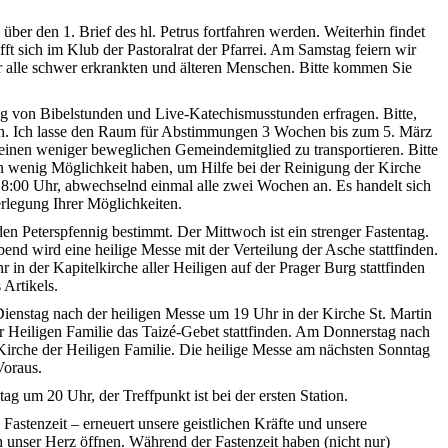
er den 1. Brief des hl. Petrus fortfahren werden. Weiterhin findet
 sich im Klub der Pastoralrat der Pfarrei. Am Samstag feiern wir
r alle schwer erkrankten und älteren Menschen. Bitte kommen Sie
g von Bibelstunden und Live-Katechismusstunden erfragen. Bitte,
issen. Ich lasse den Raum für Abstimmungen 3 Wochen bis zum 5. März
 einen weniger beweglichen Gemeindemitglied zu transportieren. Bitte
 ein wenig Möglichkeit haben, um Hilfe bei der Reinigung der Kirche
:00 Uhr, abwechselnd einmal alle zwei Wochen an. Es handelt sich
erlegung Ihrer Möglichkeiten.
en Peterspfennig bestimmt. Der Mittwoch ist ein strenger Fastentag.
end wird eine heilige Messe mit der Verteilung der Asche stattfinden.
 in der Kapitelkirche aller Heiligen auf der Prager Burg stattfinden
Artikels.
ienstag nach der heiligen Messe um 19 Uhr in der Kirche St. Martin
der Heiligen Familie das Taizé-Gebet stattfinden. Am Donnerstag nach
irche der Heiligen Familie. Die heilige Messe am nächsten Sonntag
Voraus.
g um 20 Uhr, der Treffpunkt ist bei der ersten Station.
astenzeit – erneuert unsere geistlichen Kräfte und unsere
 unser Herz öffnen. Während der Fastenzeit haben (nicht nur)