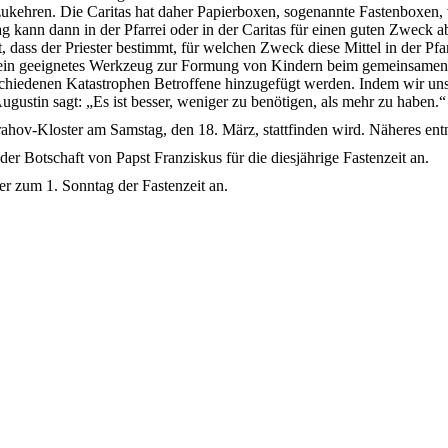
zukehren. Die Caritas hat daher Papierboxen, sogenannte Fastenboxen, 
rag kann dann in der Pfarrei oder in der Caritas für einen guten Zweck
, dass der Priester bestimmt, für welchen Zweck diese Mittel in der Pfa
 ein geeignetes Werkzeug zur Formung von Kindern beim gemeinsamen 
chiedenen Katastrophen Betroffene hinzugefügt werden. Indem wir uns
gustin sagt: „Es ist besser, weniger zu benötigen, als mehr zu haben.“
Strahov-Kloster am Samstag, den 18. März, stattfinden wird. Näheres e
er Botschaft von Papst Franziskus für die diesjährige Fastenzeit an.
r zum 1. Sonntag der Fastenzeit an.