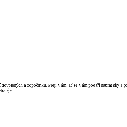
ní dovolených a odpočinku. Přeji Vám, ať se Vám podaří nabrat síly a 
etoděje.