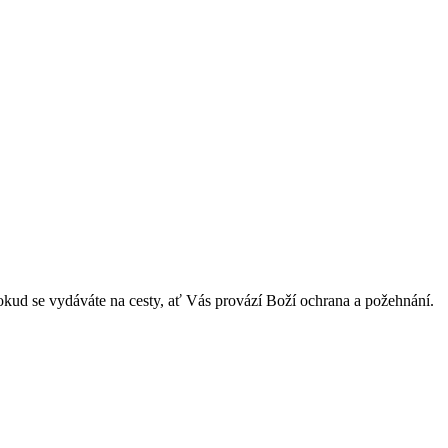
pokud se vydáváte na cesty, ať Vás provází Boží ochrana a požehnání.