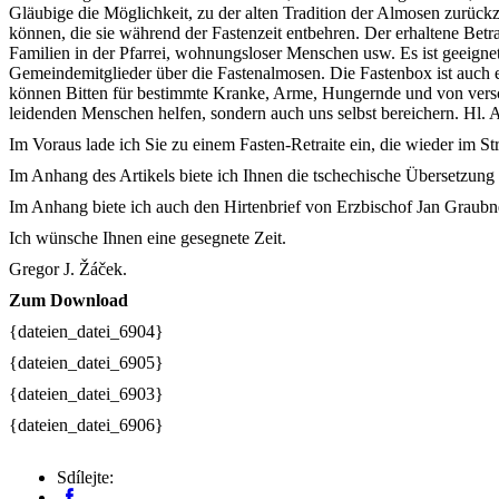
Gläubige die Möglichkeit, zu der alten Tradition der Almosen zurück
können, die sie während der Fastenzeit entbehren. Der erhaltene Bet
Familien in der Pfarrei, wohnungsloser Menschen usw. Es ist geeignet
Gemeindemitglieder über die Fastenalmosen. Die Fastenbox ist auch
können Bitten für bestimmte Kranke, Arme, Hungernde und von vers
leidenden Menschen helfen, sondern auch uns selbst bereichern. Hl. Au
Im Voraus lade ich Sie zu einem Fasten-Retraite ein, die wieder im 
Im Anhang des Artikels biete ich Ihnen die tschechische Übersetzung d
Im Anhang biete ich auch den Hirtenbrief von Erzbischof Jan Graubne
Ich wünsche Ihnen eine gesegnete Zeit.
Gregor J. Žáček.
Zum Download
{dateien_datei_6904}
{dateien_datei_6905}
{dateien_datei_6903}
{dateien_datei_6906}
Sdílejte: