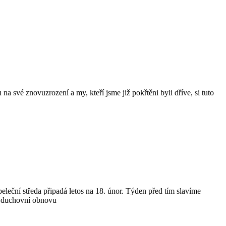
na své znovuzrození a my, kteří jsme již pokřtěni byli dříve, si tuto
eleční středa připadá letos na 18. únor. Týden před tím slavíme
ní duchovní obnovu