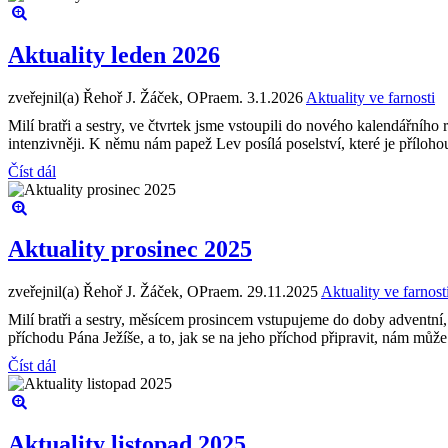
Aktuality leden 2026
zveřejnil(a) Řehoř J. Žáček, OPraem.
3.1.2026
Aktuality ve farnosti
Milí bratři a sestry, ve čtvrtek jsme vstoupili do nového kalendářníh
intenzivněji. K němu nám papež Lev posílá poselství, které je příloho
Číst dál
Aktuality prosinec 2025
zveřejnil(a) Řehoř J. Žáček, OPraem.
29.11.2025
Aktuality ve farnost
Milí bratři a sestry, měsícem prosincem vstupujeme do doby adventn
příchodu Pána Ježíše, a to, jak se na jeho příchod připravit, nám může
Číst dál
Aktuality listopad 2025