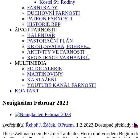
Kostel Sv. Rodiny
FARNÍ RADY
DUCHOVNÍ FARNOSTI
PATRON FARNOSTI
HISTORIE ŘEP
ŽIVOT FARNOSTI
KALENDÁŘ
PASTORAČNÍ PLÁN
KŘEST, SVATBA, POHŘEB...
AKTIVITY VE FARNOSTI
REGISTRACE VARHANÍKŮ
MULTIMÉDIA
FOTOGALERIE
MARTINOVINY
KA STAŽENÍ
YOUTUBE KANÁL FARNOSTI
KONTAKT
Neuigkeiten Februar 2023
zveřejnil(a)
Řehoř J. Žáček, OPraem.
1.2.2023
Dostupné překlady:
Diese Zeit nach dem Fest der Taufe des Herrn und vor dem Beginn der 