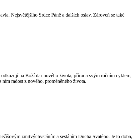
Pavla, Nejsvětějšího Srdce Páně a dalších oslav. Zároveń se také
ně odkazují na Boží dar nového života, příroda svým ročním cyklem,
 s ním radost z nového, proměněného života.
zi Ježíšovým zmrtvýchvstáním a sesláním Ducha Svatého. Je to doba,