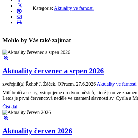
Kategorie:
Aktuality ve farnosti
Mohlo by Vás také zajímat
Aktuality červenec a srpen 2026
zveřejnil(a) Řehoř J. Žáček, OPraem.
27.6.2026
Aktuality ve farnosti
Milí bratři a sestry, vstupujeme do dvou měsíců, které jsou ve zname
Letos je první červencová neděle ve znamení slavnosti sv. Cyrila a M
Číst dál
Aktuality červen 2026