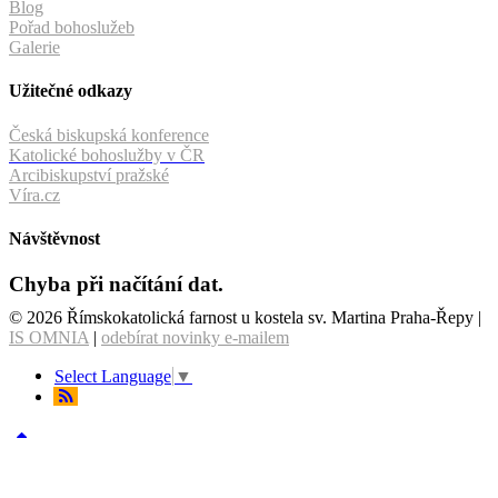
Blog
Pořad bohoslužeb
Galerie
Užitečné odkazy
Česká biskupská konference
Katolické bohoslužby v ČR
Arcibiskupství pražské
Víra.cz
Návštěvnost
Chyba při načítání dat.
© 2026 Římskokatolická farnost u kostela sv. Martina Praha-Řepy |
IS OMNIA
|
odebírat novinky e-mailem
Select Language
▼