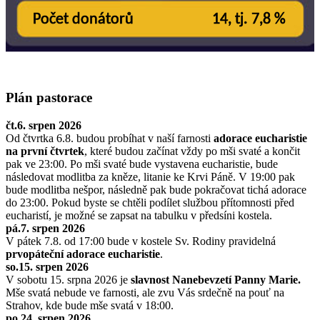
Plán pastorace
čt.6. srpen 2026
Od čtvrtka 6.8. budou probíhat v naší farnosti
adorace eucharistie
na první čtvrtek
, které budou začínat vždy po mši svaté a končit
pak ve 23:00. Po mši svaté bude vystavena eucharistie, bude
následovat modlitba za kněze, litanie ke Krvi Páně. V 19:00 pak
bude modlitba nešpor, následně pak bude pokračovat tichá adorace
do 23:00. Pokud byste se chtěli podílet službou přítomnosti před
eucharistí, je možné se zapsat na tabulku v předsíni kostela.
pá.7. srpen 2026
V pátek 7.8. od 17:00 bude v kostele Sv. Rodiny pravidelná
prvopáteční adorace eucharistie
.
so.15. srpen 2026
V sobotu 15. srpna 2026 je
slavnost Nanebevzetí Panny Marie.
Mše svatá nebude ve farnosti, ale zvu Vás srdečně na pouť na
Strahov, kde bude mše svatá v 18:00.
po.24. srpen 2026