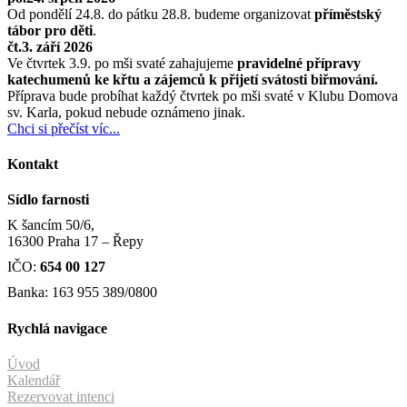
Od pondělí 24.8. do pátku 28.8. budeme organizovat
příměstský
tábor pro děti
.
čt.3. září 2026
Ve čtvrtek 3.9. po mši svaté zahajujeme
pravidelné přípravy
katechumenů ke křtu a zájemců k přijetí svátosti biřmování.
Příprava bude probíhat každý čtvrtek po mši svaté v Klubu Domova
sv. Karla, pokud nebude oznámeno jinak.
Chci si přečíst víc...
Kontakt
Sídlo farnosti
K šancím 50/6,
16300 Praha 17 – Řepy
IČO:
654 00 127
Banka: 163 955 389/0800
Rychlá navigace
Úvod
Kalendář
Rezervovat intenci