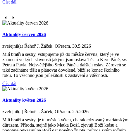
Číst dál
Aktuality červen 2026
zveřejnil(a) Řehoř J. Žáček, OPraem.
30.5.2026
Milí bratři a sestry, vstupujeme již do měsíce června, který je ve
znamení velkých slavností jakými jsou oslava Těla a Krve Páně, sv.
Petra a Pavla, Nejsvětějšího Srdce Páně a dalších oslav. Zároveń se
také začínáme těšit a plánovat dovolené, blíží se konec školního
roku. To všechno jsou příležitosti k zastavení a vděčnosti.
Číst dál
Aktuality květen 2026
zveřejnil(a) Řehoř J. Žáček, OPraem.
2.5.2026
Milí bratři a sestry, je tu měsíc květen, charakterizovaný mariánským
důrazem. Příroda, stejně jako Matka Boží, zjevují Boží krásu a
podobně odkazují na Boží dar nového života, příroda svým ročním