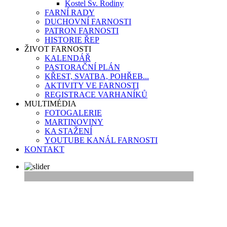
Kostel Sv. Rodiny
FARNÍ RADY
DUCHOVNÍ FARNOSTI
PATRON FARNOSTI
HISTORIE ŘEP
ŽIVOT FARNOSTI
KALENDÁŘ
PASTORAČNÍ PLÁN
KŘEST, SVATBA, POHŘEB...
AKTIVITY VE FARNOSTI
REGISTRACE VARHANÍKŮ
MULTIMÉDIA
FOTOGALERIE
MARTINOVINY
KA STAŽENÍ
YOUTUBE KANÁL FARNOSTI
KONTAKT
Vítejte na webu farnosti Řepy