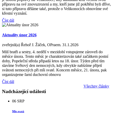
přípravu na své znovuzrození a my, kteří jsme již pokřtěni byli dříve,
si tuto přípravu děláme také, protože o Velikonocích obnovíme své
křestní vyznání.
Číst dál
Aktuality únor 2026
zveřejnil(a) Řehoř J. Žáček, OPraem.
31.1.2026
Milí bratři a sestry, 4. nedělí v mezidobí vstupujeme zároveň do
měsíce února. Tento měsíc je charakterizován také začátkem postní
doby, Popeleční středa připadá letos na 18. únor. Týden před tím
slavíme Světový den nemocných, kdy obvykle nabízíme přijetí
svátosti nemocných při mši svaté. Koncem měsíce, 21. února, pak
organizujeme farní duchovní obnovu
Číst dál
Všechny články
Nadcházející události
06
SRP
Mše svatá