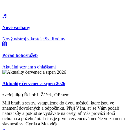
Nové varhany
Nový nástroj v kostele Sv. Rodiny
Pořad bohoslužeb
Aktuální seznam s ohláškami
Aktuality červenec a srpen 2026
zveřejnil(a) Řehoř J. Žáček, OPraem.
Milí bratři a sestry, vstupujeme do dvou měsíců, které jsou ve
znamení dovolených a odpočinku. Přeji Vám, ať se Vám podaří
nabrat síly a pokud se vydáváte na cesty, ať Vás provází Boží
ochrana a požehnání. Letos je první červencová neděle ve znamení
slavnosti sv. Cyrila a Metoděje.