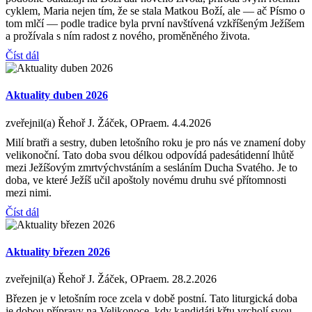
cyklem, Maria nejen tím, že se stala Matkou Boží, ale — ač Písmo o
tom mlčí — podle tradice byla první navštívená vzkříšeným Ježíšem
a prožívala s ním radost z nového, proměněného života.
Číst dál
Aktuality duben 2026
zveřejnil(a) Řehoř J. Žáček, OPraem.
4.4.2026
Milí bratři a sestry, duben letošního roku je pro nás ve znamení doby
velikonoční. Tato doba svou délkou odpovídá padesátidenní lhůtě
mezi Ježíšovým zmrtvýchvstáním a sesláním Ducha Svatého. Je to
doba, ve které Ježíš učil apoštoly novému druhu své přítomnosti
mezi nimi.
Číst dál
Aktuality březen 2026
zveřejnil(a) Řehoř J. Žáček, OPraem.
28.2.2026
Březen je v letošním roce zcela v době postní. Tato liturgická doba
je dobou přípravy na Velikonoce, kdy kandidáti křtu vrcholí svou